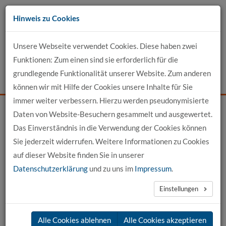
Zum
Hinweis zu Cookies
Inhalt
Unsere Webseite verwendet Cookies. Diese haben zwei
Kontakt
Funktionen: Zum einen sind sie erforderlich für die
grundlegende Funktionalität unserer Website. Zum anderen
Events
News
Login
Suche
können wir mit Hilfe der Cookies unsere Inhalte für Sie
immer weiter verbessern. Hierzu werden pseudonymisierte
Daten von Website-Besuchern gesammelt und ausgewertet.
Startseite
Für Bewerber
International Office
Das Einverständnis in die Verwendung der Cookies können
Wege ins Ausland für Studierende
Erfahrungsberichte
Sie jederzeit widerrufen. Weitere Informationen zu Cookies
auf dieser Website finden Sie in unserer
Erfahrungsberichte
Datenschutzerklärung
und zu uns im
Impressum
.
Einstellungen
Ihr möchtet wissen, was euch bei einem Praktikum,
Studienaufenthalt oder einer Studienreise im Ausland
Alle Cookies ablehnen
Alle Cookies akzeptieren
erwartet?