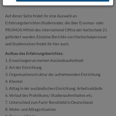
Auf dieser Seite findet ihr eine Auswahl an
Erfahrungsberichten Studierender, die über Erasmus- oder
PROMOS-Mittel des International Office der hochschule 21
gefördert wurden. Einzelne Berichte von Hochschulpersonal
und Studienreisen findet ihr hier auch.
Aufbau des Erfahrungsberichtes:
1. Erwartungen an meinen Auslandsaufenthalt
2. Art der Einrichtung
3. Organisationsstruktur der aufnehmenden Einrichtung
4. Klientel
5. Alltag in der ausländischen Einrichtung; Arbeitsabläufe
6. Verlauf des Praktikums/ Studienaufenthaltes etc.
7. Unterschied zum Fach/ Berufsbild in Deutschland
8. Wohn- und Alltagssituation