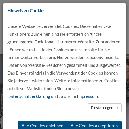
Zum
Hinweis zu Cookies
Inhalt
Unsere Webseite verwendet Cookies. Diese haben zwei
Kontakt
Funktionen: Zum einen sind sie erforderlich für die
grundlegende Funktionalität unserer Website. Zum anderen
Events
News
Login
Suche
können wir mit Hilfe der Cookies unsere Inhalte für Sie
immer weiter verbessern. Hierzu werden pseudonymisierte
Daten von Website-Besuchern gesammelt und ausgewertet.
Das Einverständnis in die Verwendung der Cookies können
Sie jederzeit widerrufen. Weitere Informationen zu Cookies
genial.dual.
auf dieser Website finden Sie in unserer
Datenschutzerklärung
und zu uns im
Impressum
.
in Buxtehude
Einstellungen
Alle Cookies ablehnen
Alle Cookies akzeptieren