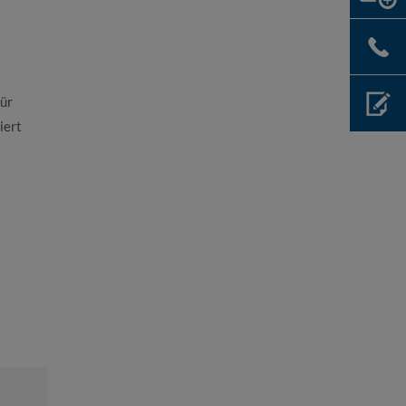
für
iert