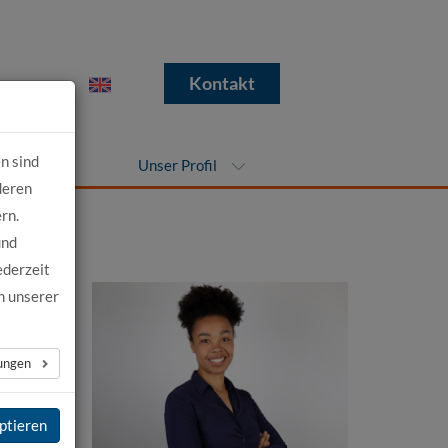
e
Kontakt
n sind
nehmen
Unser Profil
deren
rn.
und
ederzeit
n unserer
lungen
ptieren