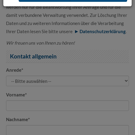
werden nur für die Beantwortung Ihrer Anfrage und für die
damit verbundene Verwaltung verwendet. Zur Löschung Ihrer
Daten und zu weiteren Informationen über die Verarbeitung
Ihrer Daten lesen Sie bitte unsere
Datenschutzerklärung
.
Wir freuen uns von Ihnen zu hören!
Kontakt allgemein
Anrede
*
Vorname
*
Nachname
*