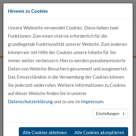
Zum
Hinweis zu Cookies
Inhalt
Unsere Webseite verwendet Cookies. Diese haben zwei
Kontakt
Funktionen: Zum einen sind sie erforderlich für die
grundlegende Funktionalität unserer Website. Zum anderen
Events
News
Login
Suche
können wir mit Hilfe der Cookies unsere Inhalte für Sie
immer weiter verbessern. Hierzu werden pseudonymisierte
Daten von Website-Besuchern gesammelt und ausgewertet.
Startseite
Kontakt
Das Einverständnis in die Verwendung der Cookies können
Sie jederzeit widerrufen. Weitere Informationen zu Cookies
Kontakt zur hochschule 21
auf dieser Website finden Sie in unserer
Datenschutzerklärung
und zu uns im
Impressum
.
Sie haben eine Frage oder benötigen Informationen? Nutzen
Einstellungen
Sie unser Kontaktformular. Es ermöglicht Ihnen eine
verschlüsselte Nachrichtenübermittlung. Die Daten, die Sie
Alle Cookies ablehnen
Alle Cookies akzeptieren
uns im Rahmen Ihrer Kontaktanfrage zur Verfügung stellen,