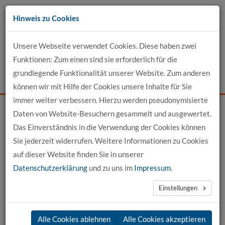
Zum
Hinweis zu Cookies
Inhalt
Unsere Webseite verwendet Cookies. Diese haben zwei
Kontakt
Funktionen: Zum einen sind sie erforderlich für die
grundlegende Funktionalität unserer Website. Zum anderen
Events
News
Login
Suche
können wir mit Hilfe der Cookies unsere Inhalte für Sie
immer weiter verbessern. Hierzu werden pseudonymisierte
Daten von Website-Besuchern gesammelt und ausgewertet.
Startseite
News
Das Einverständnis in die Verwendung der Cookies können
Sie jederzeit widerrufen. Weitere Informationen zu Cookies
News aus der hochschule 21
auf dieser Website finden Sie in unserer
Datenschutzerklärung
und zu uns im
Impressum
.
Einstellungen
Alle Cookies ablehnen
Alle Cookies akzeptieren
Ministerin Melanie Walter zu Gast an der