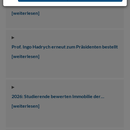
hochschule 21
[weiterlesen]
Prof. Ingo Hadrych erneut zum Präsidenten bestellt
[weiterlesen]
2026: Studierende bewerten Immobilie der…
[weiterlesen]