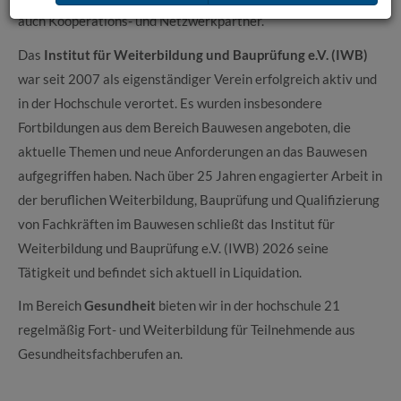
auch Kooperations- und Netzwerkpartner.
Das
Institut für Weiterbildung und Bauprüfung e.V. (IWB)
war seit 2007 als eigenständiger Verein erfolgreich aktiv und
in der Hochschule verortet. Es wurden insbesondere
Fortbildungen aus dem Bereich Bauwesen angeboten, die
aktuelle Themen und neue Anforderungen an das Bauwesen
aufgegriffen haben. Nach über 25 Jahren engagierter Arbeit in
der beruflichen Weiterbildung, Bauprüfung und Qualifizierung
von Fachkräften im Bauwesen schließt das Institut für
Weiterbildung und Bauprüfung e.V. (IWB) 2026 seine
Tätigkeit und befindet sich aktuell in Liquidation.
Im Bereich
Gesundheit
bieten wir in der hochschule 21
regelmäßig Fort- und Weiterbildung für Teilnehmende aus
Gesundheitsfachberufen an.