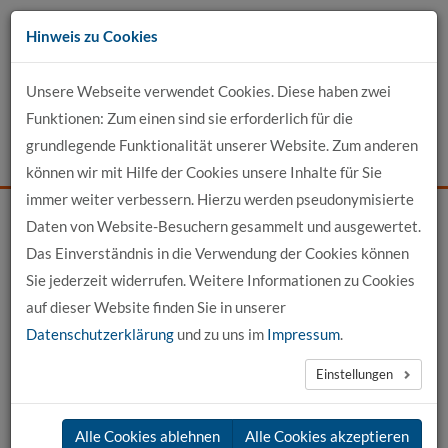
Zum
Hinweis zu Cookies
Inhalt
Unsere Webseite verwendet Cookies. Diese haben zwei
Kontakt
Funktionen: Zum einen sind sie erforderlich für die
grundlegende Funktionalität unserer Website. Zum anderen
Events
News
Login
Suche
können wir mit Hilfe der Cookies unsere Inhalte für Sie
immer weiter verbessern. Hierzu werden pseudonymisierte
Daten von Website-Besuchern gesammelt und ausgewertet.
Startseite
Unser Profil
Fort- und Weiterbildung
Das Einverständnis in die Verwendung der Cookies können
Sie jederzeit widerrufen. Weitere Informationen zu Cookies
Fort- und Weiterbildung an der hochschule 21
auf dieser Website finden Sie in unserer
Datenschutzerklärung
und zu uns im
Impressum
.
Die hochschule 21 entwickelt interdisziplinäre,
Einstellungen
berufsbegleitende Angebote zur Fort- und
Weiterbildung. Träger der Veranstaltungen sind sowohl die
Alle Cookies ablehnen
Alle Cookies akzeptieren
hochschuleigenen Anbieter von Fort- und Weiterbildung als