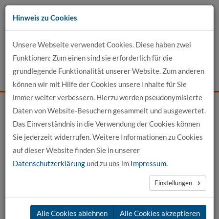
Zum
Hinweis zu Cookies
Inhalt
Unsere Webseite verwendet Cookies. Diese haben zwei
Kontakt
Funktionen: Zum einen sind sie erforderlich für die
grundlegende Funktionalität unserer Website. Zum anderen
Events
News
Login
Suche
können wir mit Hilfe der Cookies unsere Inhalte für Sie
immer weiter verbessern. Hierzu werden pseudonymisierte
Daten von Website-Besuchern gesammelt und ausgewertet.
Startseite
Unser Profil
Das Einverständnis in die Verwendung der Cookies können
Termine und Events der hochschule 21
Sie jederzeit widerrufen. Weitere Informationen zu Cookies
auf dieser Website finden Sie in unserer
Termine und Events an der hochschule 21
Datenschutzerklärung
und zu uns im
Impressum
.
Einstellungen
Mi. 26. August 2026
Alle Cookies ablehnen
Alle Cookies akzeptieren