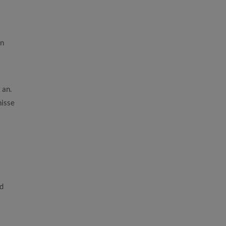
en
 an.
isse
d