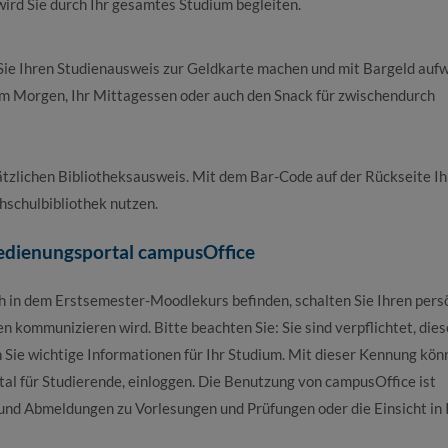
ird Sie durch Ihr gesamtes Studium begleiten.
e Ihren Studienausweis zur Geldkarte machen und mit Bargeld aufw
am Morgen, Ihr Mittagessen oder auch den Snack für zwischendurch
tzlichen Bibliotheksausweis. Mit dem Bar-Code auf der Rückseite Ih
hschulbibliothek nutzen.
edienungsportal campusOffice
h in dem Erstsemester-Moodlekurs befinden, schalten Sie Ihren pers
en kommunizieren wird. Bitte beachten Sie: Sie sind verpflichtet, dies
 Sie wichtige Informationen für Ihr Studium. Mit dieser Kennung kön
al für Studierende, einloggen. Die Benutzung von campusOffice ist
n- und Abmeldungen zu Vorlesungen und Prüfungen oder die Einsicht in 