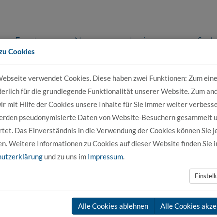
Events
News
Login
Such
zu Cookies
ebseite verwendet Cookies. Diese haben zwei Funktionen: Zum eine
r Bewerber
Für Studierende
Für Unter
derlich für die grundlegende Funktionalität unserer Website. Zum an
r mit Hilfe der Cookies unsere Inhalte für Sie immer weiter verbesse
erden pseudonymisierte Daten von Website-Besuchern gesammelt 
tet. Das Einverständnis in die Verwendung der Cookies können Sie j
en. Weitere Informationen zu Cookies auf dieser Website finden Sie i
utzerklärung
und zu uns im
Impressum
.
Einstel
 in Buxtehude entschieden haben und wünschen Ihnen einen guten Star
Alle Cookies ablehnen
Alle Cookies akze