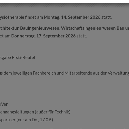
er 2026/2027
ysiotherapie
findet am
Montag, 14. September 2026
statt.
chitektur, Bauingenieurwesen, Wirtschaftsingenieurwesen Bau u
det am
Donnerstag, 17. September 2026
statt.
sgabe Ersti-Beutel
us dem jeweiligen Fachbereich und Mitarbeitende aus der Verwaltun
uVer
iengangsleitungen (außer für Technik)
partner (nur am Do., 17.09.)