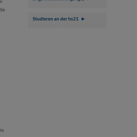
n
die
Studieren an der hs21
ie