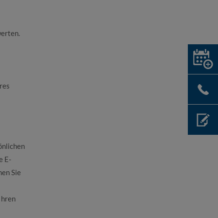
erten.
res
önlichen
e E-
nen Sie
Ihren