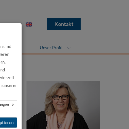
e
Kontakt
n sind
nehmen
Unser Profil
deren
rn.
und
ederzeit
n unserer
lungen
t und
ptieren