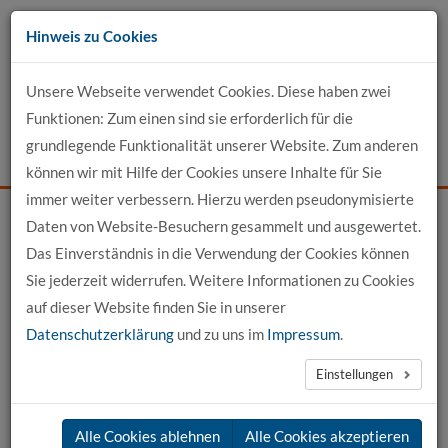
Zum
Hinweis zu Cookies
Inhalt
Unsere Webseite verwendet Cookies. Diese haben zwei
Kontakt
Funktionen: Zum einen sind sie erforderlich für die
grundlegende Funktionalität unserer Website. Zum anderen
Events
News
Login
Suche
können wir mit Hilfe der Cookies unsere Inhalte für Sie
immer weiter verbessern. Hierzu werden pseudonymisierte
Daten von Website-Besuchern gesammelt und ausgewertet.
Startseite
Für Studierende
Alumni
Das Einverständnis in die Verwendung der Cookies können
Sie jederzeit widerrufen. Weitere Informationen zu Cookies
alumni 21 e.V.
auf dieser Website finden Sie in unserer
Datenschutzerklärung
und zu uns im
Impressum
.
Liebe ehemalige Studierende der hochschule 21,
Einstellungen
die Alumniarbeit der hochschule 21 wird durch den im Mai
Alle Cookies ablehnen
Alle Cookies akzeptieren