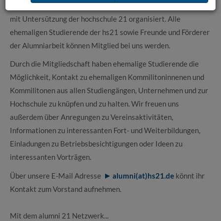
2015 gegründeten und eingetragenen Verein alumni 21 e.V.
mit Untersützung der hochschule 21 organisiert. Alle
ehemaligen Studierende der hs21 sowie Freunde und Förderer
der Alumniarbeit können Mitglied bei uns werden.
Durch die Mitgliedschaft haben ehemalige Studierende die
Möglichkeit, Kontakt zu ehemaligen Kommilitoninnenen und
Kommilitonen aus allen Studiengängen, Unternehmen und zur
Hochschule zu knüpfen und zu halten. Wir freuen uns
außerdem über Anregungen zu Vereinsaktivitäten,
Informationen zu interessanten Fort- und Weiterbildungen,
Einladungen zu Betriebsbesichtigungen oder Ideen zu
interessanten Vorträgen.
Über unsere E-Mail Adresse
alumni(at)hs21.de
könnt ihr
Kontakt zum Vorstand aufnehmen.
Mit dem alumni 21 Netzwerk...