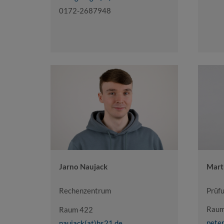
0172-2687948
Mart
Jarno Naujack
Prüf
Rechenzentrum
Raum
Raum 422
peter
naujack(at)hs21.de