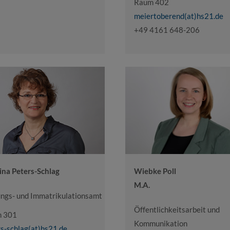
Raum 402
meiertoberend(at)hs21.de
+49 4161 648-206
ina Peters-Schlag
Wiebke Poll
M.A.
ungs- und Immatrikulationsamt
Öffentlichkeitsarbeit und
 301
Kommunikation
s-schlag(at)hs21.de