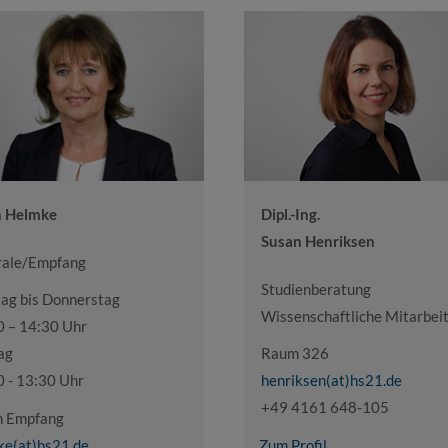
n Helmke
Dipl.-Ing.
Susan Henriksen
rale/Empfang
Studienberatung
ag bis Donnerstag
Wissenschaftliche Mitarbeit
0 – 14:30 Uhr
ag
Raum 326
0 - 13:30 Uhr
henriksen(at)hs21.de
+49 4161 648-105
 Empfang
ke(at)hs21.de
Zum Profil