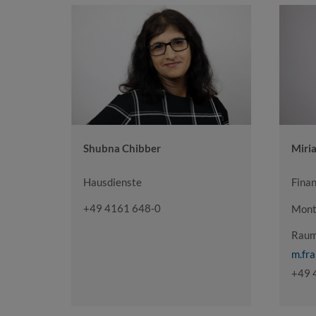
Shubna Chibber
Miri
Hausdienste
Fina
+49 4161 648-0
Mont
Raum
m.fr
+49 