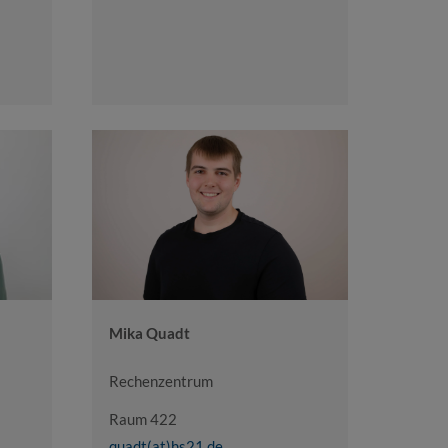
Mika Quadt
Rechenzentrum
Raum 422
quadt(at)hs21.de