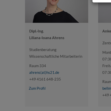
Dipl.-Ing.
Anke
Liliana-Ioana Ahrens
Zent
Studienberatung
Mont
Wissenschaftliche Mitarbeiterin
07:3
Raum 334
Freit
ahrens(at)hs21.de
07:3
+49 4161 648-235
Raum
Zum Profil
bell
+49 