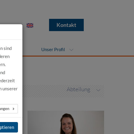
e
Kontakt
n sind
nehmen
Unser Profil
deren
rn.
und
ederzeit
Abteilung
n unserer
lungen
ptieren