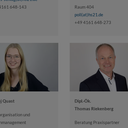
4161 648-143
Raum 404
poll(at)hs21.de
+49 4161 648-273
ej Quast
Dipl.-Ök.
Thomas Riekenberg
organisation und
nmanagement
Beratung Praxispartner