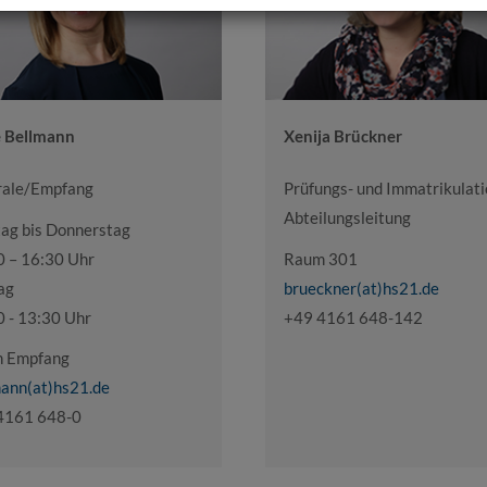
 Bellmann
Xenija Brückner
rale/Empfang
Prüfungs- und Immatrikulat
Abteilungsleitung
ag bis Donnerstag
0 – 16:30 Uhr
Raum 301
ag
brueckner(at)hs21.de
0 - 13:30 Uhr
+49 4161 648-142
 Empfang
mann(at)hs21.de
4161 648-0