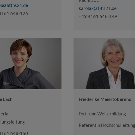
Raum 301
obs(at)hs21.de
karolak(at)hs21.de
4161 648-126
+49 4161 648-149
e Lach
Friederike Meiertoberend
teria
Fort- und Weiterbildung
lungsleitung
Referentin Hochschulleitun
4161 648-150