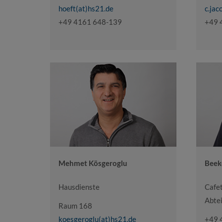
hoeft(at)hs21.de
c.jac
+49 4161 648-139
+49 
Mehmet Kösgeroglu
Beek
Hausdienste
Cafe
Abtei
Raum 168
koesgeroglu(at)hs21.de
+49 