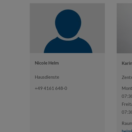
Nicole Helm
Kari
Hausdienste
Zent
+49 4161 648-0
Mont
07:3
Freit
07:3
Raum
helm