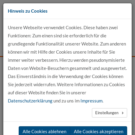
Zum
Hinweis zu Cookies
Inhalt
Unsere Webseite verwendet Cookies. Diese haben zwei
Kontakt
Funktionen: Zum einen sind sie erforderlich für die
grundlegende Funktionalität unserer Website. Zum anderen
Events
News
Login
Suche
können wir mit Hilfe der Cookies unsere Inhalte für Sie
immer weiter verbessern. Hierzu werden pseudonymisierte
Daten von Website-Besuchern gesammelt und ausgewertet.
Startseite
Für Bewerber
Bewerbung
Das Einverständnis in die Verwendung der Cookies können
Sie jederzeit widerrufen. Weitere Informationen zu Cookies
auf dieser Website finden Sie in unserer
Datenschutzerklärung
und zu uns im
Impressum
.
Einstellungen
Alle Cookies ablehnen
Alle Cookies akzeptieren