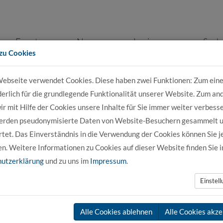
Events
News
Login
Such
zu Cookies
ebseite verwendet Cookies. Diese haben zwei Funktionen: Zum eine
r Bewerber
Für Studierende
Für Unter
derlich für die grundlegende Funktionalität unserer Website. Zum an
r mit Hilfe der Cookies unsere Inhalte für Sie immer weiter verbesse
erden pseudonymisierte Daten von Website-Besuchern gesammelt 
Wirtschaftsingenieurwesen DUAL
tet. Das Einverständnis in die Verwendung der Cookies können Sie j
en. Weitere Informationen zu Cookies auf dieser Website finden Sie i
utzerklärung
und zu uns im
Impressum
.
Einstel
Alle Cookies ablehnen
Alle Cookies akze