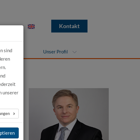
e
Kontakt
n sind
nehmen
Unser Profil
deren
rn.
und
ederzeit
n unserer
lungen
ptieren