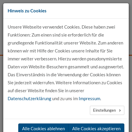
Zum
Hinweis zu Cookies
Inhalt
Unsere Webseite verwendet Cookies. Diese haben zwei
Kontakt
Funktionen: Zum einen sind sie erforderlich für die
grundlegende Funktionalität unserer Website. Zum anderen
Events
News
Login
Suche
können wir mit Hilfe der Cookies unsere Inhalte für Sie
immer weiter verbessern. Hierzu werden pseudonymisierte
Daten von Website-Besuchern gesammelt und ausgewertet.
Startseite
Für Bewerber
Studienberatung
Das Einverständnis in die Verwendung der Cookies können
Wie finde ich einen Praxispartner?
Sie jederzeit widerrufen. Weitere Informationen zu Cookies
auf dieser Website finden Sie in unserer
Wie finde ich einen Praxispartner?
Datenschutzerklärung
und zu uns im
Impressum
.
Einstellungen
Studieninteressierte der Fachbereiche Bauwesen und Technik
brauchen an unserer Hochschule einen Praxispartner, bei dem
Alle Cookies ablehnen
Alle Cookies akzeptieren
Sie Ihre sogenannten Praxisphasen absolvieren. In jedem