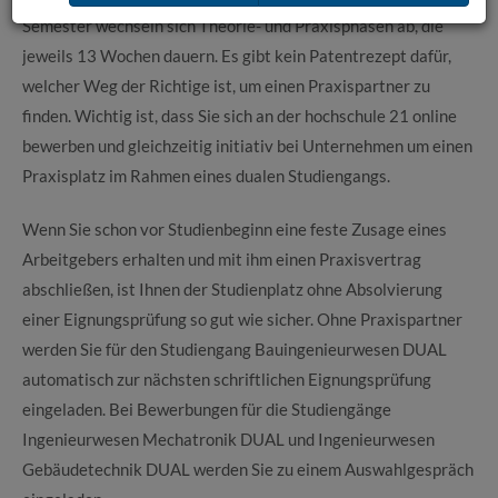
Semester wechseln sich Theorie- und Praxisphasen ab, die
jeweils 13 Wochen dauern. Es gibt kein Patentrezept dafür,
welcher Weg der Richtige ist, um einen Praxispartner zu
finden. Wichtig ist, dass Sie sich an der hochschule 21 online
bewerben und gleichzeitig initiativ bei Unternehmen um einen
Praxisplatz im Rahmen eines dualen Studiengangs.
Wenn Sie schon vor Studienbeginn eine feste Zusage eines
Arbeitgebers erhalten und mit ihm einen Praxisvertrag
abschließen, ist Ihnen der Studienplatz ohne Absolvierung
einer Eignungsprüfung so gut wie sicher. Ohne Praxispartner
werden Sie für den Studiengang Bauingenieurwesen DUAL
automatisch zur nächsten schriftlichen Eignungsprüfung
eingeladen. Bei Bewerbungen für die Studiengänge
Ingenieurwesen Mechatronik DUAL und Ingenieurwesen
Gebäudetechnik DUAL werden Sie zu einem Auswahlgespräch