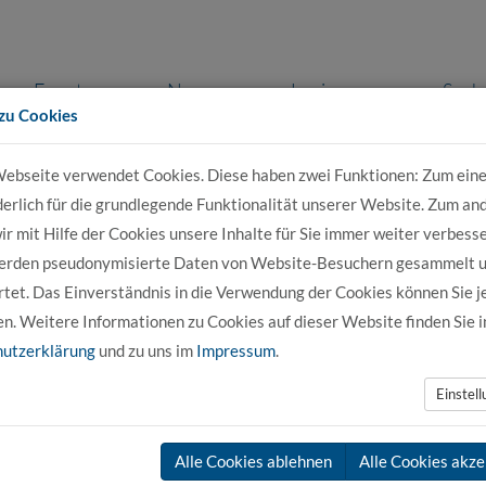
Events
News
Login
Such
zu Cookies
ebseite verwendet Cookies. Diese haben zwei Funktionen: Zum eine
r Bewerber
Für Studierende
Für Unter
derlich für die grundlegende Funktionalität unserer Website. Zum an
r mit Hilfe der Cookies unsere Inhalte für Sie immer weiter verbesse
erden pseudonymisierte Daten von Website-Besuchern gesammelt 
tet. Das Einverständnis in die Verwendung der Cookies können Sie j
en. Weitere Informationen zu Cookies auf dieser Website finden Sie i
1
utzerklärung
und zu uns im
Impressum
.
Einstel
e in privater Trägerschaft mit Sitz in Buxtehude versteht sich für de
lregion Hamburg als innovativer Forschungs- und Bildungsdienstle
t
und
Technik
. Aktuell sind ca. 1.100 Studierende in acht dualen
Alle Cookies ablehnen
Alle Cookies akze