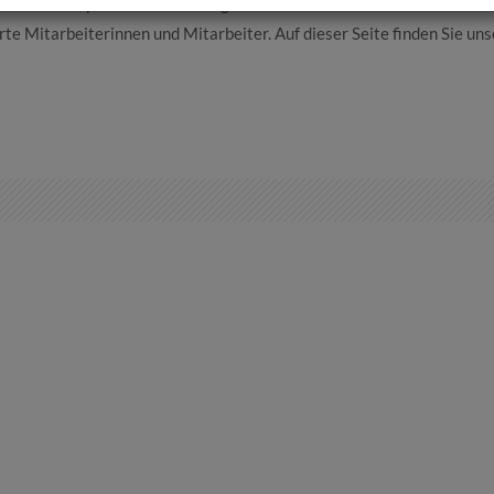
1.100 Praxispartnern beschäftigt. An unserer wachsenden Hochschul
rte Mitarbeiterinnen und Mitarbeiter. Auf dieser Seite finden Sie uns