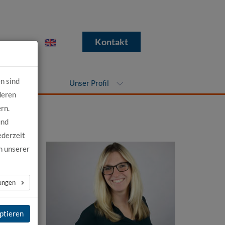
e
Kontakt
n sind
nehmen
Unser Profil
deren
rn.
und
ederzeit
n unserer
lungen
n
ister
ptieren