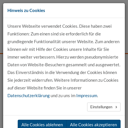
Zum
Hinweis zu Cookies
Inhalt
Unsere Webseite verwendet Cookies. Diese haben zwei
Kontakt
Funktionen: Zum einen sind sie erforderlich für die
grundlegende Funktionalität unserer Website. Zum anderen
Events
News
Login
Suche
können wir mit Hilfe der Cookies unsere Inhalte für Sie
immer weiter verbessern. Hierzu werden pseudonymisierte
Daten von Website-Besuchern gesammelt und ausgewertet.
Startseite
Unser Profil
Fachbereiche
Fachbereich Technik
Das Einverständnis in die Verwendung der Cookies können
Sie jederzeit widerrufen. Weitere Informationen zu Cookies
auf dieser Website finden Sie in unserer
Datenschutzerklärung
und zu uns im
Impressum
.
Einstellungen
Alle Cookies ablehnen
Alle Cookies akzeptieren