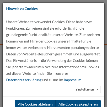
Zum
Hinweis zu Cookies
Inhalt
Unsere Webseite verwendet Cookies. Diese haben zwei
Kontakt
Funktionen: Zum einen sind sie erforderlich für die
grundlegende Funktionalität unserer Website. Zum anderen
Events
News
Login
Suche
können wir mit Hilfe der Cookies unsere Inhalte für Sie
immer weiter verbessern. Hierzu werden pseudonymisierte
Daten von Website-Besuchern gesammelt und ausgewertet.
Startseite
Für Bewerber
Unsere Studiengänge
Das Einverständnis in die Verwendung der Cookies können
Bauingenieurwesen DUAL
Sie jederzeit widerrufen. Weitere Informationen zu Cookies
auf dieser Website finden Sie in unserer
Datenschutzerklärung
und zu uns im
Impressum
.
Einstellungen
Alle Cookies ablehnen
Alle Cookies akzeptieren