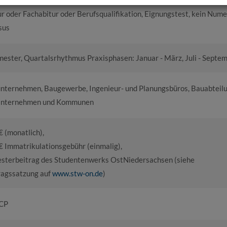
r oder Fachabitur oder Berufsqualifikation, Eignungstest, kein Num
sus
mester, Quartalsrhythmus Praxisphasen: Januar - März, Juli - Septe
nternehmen, Baugewerbe, Ingenieur- und Planungsbüros, Bauabteil
Unternehmen und Kommunen
 (monatlich),
€ Immatrikulationsgebühr (einmalig),
sterbeitrag des Studentenwerks OstNiedersachsen (siehe
ragssatzung auf
www.stw-on.de
)
CP