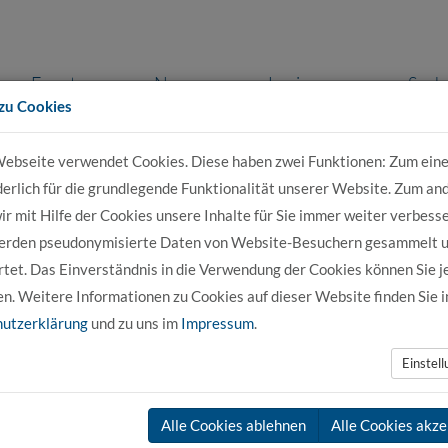
Events
News
Login
Such
zu Cookies
ebseite verwendet Cookies. Diese haben zwei Funktionen: Zum eine
r Bewerber
Für Studierende
Für Unter
derlich für die grundlegende Funktionalität unserer Website. Zum an
r mit Hilfe der Cookies unsere Inhalte für Sie immer weiter verbesse
erden pseudonymisierte Daten von Website-Besuchern gesammelt 
Bauingenieurwesen DUAL
Auf einen Blick - Bauingenieurwesen 
tet. Das Einverständnis in die Verwendung der Cookies können Sie j
en. Weitere Informationen zu Cookies auf dieser Website finden Sie i
en DUAL
utzerklärung
und zu uns im
Impressum
.
Einstel
Bewerbungsfrist wurde bis 31. August verlängert. Wir empfehlen ein
nahe Bewerbung, da nur noch wenige Restplätze zu vergeben sind.
Alle Cookies ablehnen
Alle Cookies akze