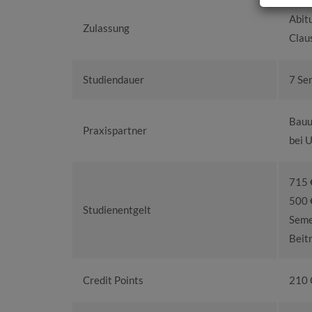
Abitu
Zulassung
Clau
Studiendauer
7 Se
Bauu
Praxispartner
bei 
715 €
500 
Studienentgelt
Seme
Beit
Credit Points
210 