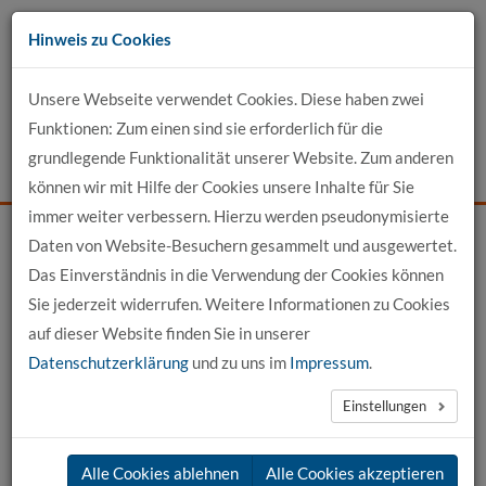
Zum
Hinweis zu Cookies
Inhalt
Unsere Webseite verwendet Cookies. Diese haben zwei
Kontakt
Funktionen: Zum einen sind sie erforderlich für die
grundlegende Funktionalität unserer Website. Zum anderen
Events
News
Login
Suche
können wir mit Hilfe der Cookies unsere Inhalte für Sie
immer weiter verbessern. Hierzu werden pseudonymisierte
Daten von Website-Besuchern gesammelt und ausgewertet.
Startseite
Für Bewerber
Unsere Studiengänge
Das Einverständnis in die Verwendung der Cookies können
Architektur DUAL (kammerfähig)
Sie jederzeit widerrufen. Weitere Informationen zu Cookies
auf dieser Website finden Sie in unserer
Datenschutzerklärung
und zu uns im
Impressum
.
Einstellungen
Alle Cookies ablehnen
Alle Cookies akzeptieren