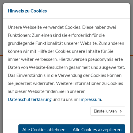
Zum
Hinweis zu Cookies
Inhalt
Unsere Webseite verwendet Cookies. Diese haben zwei
Kontakt
Funktionen: Zum einen sind sie erforderlich für die
grundlegende Funktionalität unserer Website. Zum anderen
Events
News
Login
Suche
können wir mit Hilfe der Cookies unsere Inhalte für Sie
immer weiter verbessern. Hierzu werden pseudonymisierte
Daten von Website-Besuchern gesammelt und ausgewertet.
Startseite
Für Bewerber
Unsere Studiengänge
Das Einverständnis in die Verwendung der Cookies können
Architektur DUAL (kammerfähig)
Sie jederzeit widerrufen. Weitere Informationen zu Cookies
Qualifikationsziele Architektur
auf dieser Website finden Sie in unserer
Datenschutzerklärung
und zu uns im
Impressum
.
Qualifikationsziele Architektur DUAL
Einstellungen
Grundlagen
Alle Cookies ablehnen
Alle Cookies akzeptieren