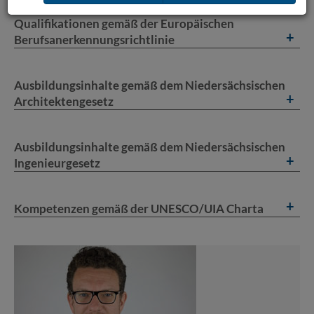
Qualifikationen gemäß der Europäischen
Berufsanerkennungsrichtlinie
Ausbildungsinhalte gemäß dem Niedersächsischen
Architektengesetz
Ausbildungsinhalte gemäß dem Niedersächsischen
Ingenieurgesetz
Kompetenzen gemäß der UNESCO/UIA Charta