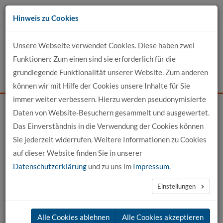
Zum
Hinweis zu Cookies
Inhalt
Unsere Webseite verwendet Cookies. Diese haben zwei
Kontakt
Funktionen: Zum einen sind sie erforderlich für die
grundlegende Funktionalität unserer Website. Zum anderen
Events
News
Login
Suche
können wir mit Hilfe der Cookies unsere Inhalte für Sie
immer weiter verbessern. Hierzu werden pseudonymisierte
Daten von Website-Besuchern gesammelt und ausgewertet.
Startseite
Unser Profil
Forschung
DIGI4ME
Das Einverständnis in die Verwendung der Cookies können
Sie jederzeit widerrufen. Weitere Informationen zu Cookies
Kompetenzallianz im Gesundheitswesen zur Schaffung
auf dieser Website finden Sie in unserer
innovativer und effizienter Berufsbildungsprogramme
Datenschutzerklärung
und zu uns im
Impressum
.
zur Verbesserung der digitalen Kompetenzen von
Gesundheitsexperten:innen (DIGI4ME)
Einstellungen
Die steigende Nachfrage nach Gesundheitsdienstleistungen,
Alle Cookies ablehnen
Alle Cookies akzeptieren