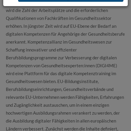
getrieben durch den demografischen Wandel in ganz Europa,
wird die Zahl der Arbeitsplätze und die erforderlichen
Qualifikationen von Fachkräften im Gesundheitssektor
erhöhen. In jüngster Zeit wird auf EU-Ebene der Bedarf an
digitalen Kompetenzen für Angehörige der Gesundheitsberufe
anerkannt. Kompetenzallianz im Gesundheitswesen zur
Schaffung innovativer und effizienter
Berufsbildungsprogramme zur Verbesserung der digitalen
Kompetenzen von Gesundheitsexperten:innen (DIGI4ME)
wird eine Plattform für das digitale Kompetenztraining im
Gesundheitswesen bieten. EU-Bildungsinstitute,
Berufsbildungseinrichtungen, Gesundheitsverbände und
relevante EU-Unternehmen werden Fähigkeiten, Erfahrungen
und Zugänglichkeit austauschen, um in einem einzigen
hochwertigen Ausbildungsrahmen verankert zu werden, der
die Ausbildung digitaler Fähigkeiten in allen europäischen
Ländern verbessert. Zunächst werden die Inhalte definiert,