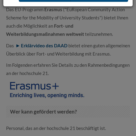
Das EU-Programm
Erasmus
("EuRopean Community Action
Scheme for the Mobility of University Students") bietet Ihnen
auch die Möglichkeit an
Fort- und
Weiterbildungsmaßnahmen weltweit
teilzunehmen.
Das
Erklärvideo des DAAD
bietet einen guten allgemeinen
Überblick über Fort- und Weiterbildung mit Erasmus.
Im Folgenden erfahren Sie Details zu den Rahmenbedingungen
an der hochschule 21.
Wer kann gefördert werden?
Personal, das an der hochschule 21 beschäftigt ist.