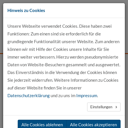
Zum
Hinweis zu Cookies
Inhalt
Unsere Webseite verwendet Cookies. Diese haben zwei
Kontakt
Funktionen: Zum einen sind sie erforderlich für die
grundlegende Funktionalität unserer Website. Zum anderen
Events
News
Login
Suche
können wir mit Hilfe der Cookies unsere Inhalte für Sie
immer weiter verbessern. Hierzu werden pseudonymisierte
Daten von Website-Besuchern gesammelt und ausgewertet.
Startseite
Für Bewerber
International Office
Das Einverständnis in die Verwendung der Cookies können
Wege ins Ausland für Mitarbeitende
Sie jederzeit widerrufen. Weitere Informationen zu Cookies
Fort- und Weiterbildung mit Erasmus
auf dieser Website finden Sie in unserer
Datenschutzerklärung
und zu uns im
Impressum
.
Fort- und Weiterbildung mit Erasmus+
Einstellungen
Alle Cookies ablehnen
Alle Cookies akzeptieren