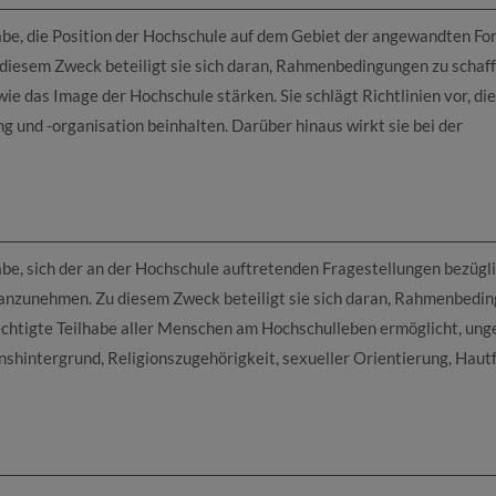
be, die Position der Hochschule auf dem Gebiet der angewandten Fo
 diesem Zweck beteiligt sie sich daran, Rahmenbedingungen zu schaf
ie das Image der Hochschule stärken. Sie schlägt Richtlinien vor, die
 und -organisation beinhalten. Darüber hinaus wirkt sie bei der
e, sich der an der Hochschule auftretenden Fragestellungen bezügl
t anzunehmen. Zu diesem Zweck beteiligt sie sich daran, Rahmenbedi
rechtigte Teilhabe aller Menschen am Hochschulleben ermöglicht, ung
nshintergrund, Religionszugehörigkeit, sexueller Orientierung, Haut