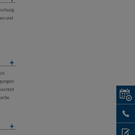
rschung
fen und
ich
ngungen
eachtet
farbe