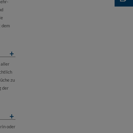
Lehr-
nd
ie
it dem
aller
chtlich
rüche zu
g der
rin oder