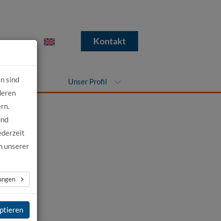
e
Kontakt
n sind
nehmen
Unser Profil
deren
rn.
und
ederzeit
n unserer
lungen
schen
ule
und
ptieren