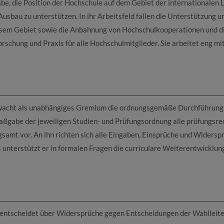
e, die Position der Hochschule auf dem Gebiet der internationalen 
sbau zu unterstützen. In ihr Arbeitsfeld fallen die Unterstützung u
iesem Gebiet sowie die Anbahnung von Hochschulkooperationen und d
chung und Praxis für alle Hochschulmitglieder. Sie arbeitet eng m
wacht als unabhängiges Gremium die ordnungsgemäße Durchführung 
aßgabe der jeweiligen Studien- und Prüfungsordnung alle prüfungsre
samt vor. An ihn richten sich alle Eingaben, Einsprüche und Widersp
 unterstützt er in formalen Fragen die curriculare Weiterentwicklun
 entscheidet über Widersprüche gegen Entscheidungen der Wahlleite