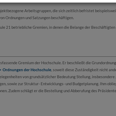
ektbezogene Arbeitsgruppen, die sich zeitlich befristet beispielswei
von Ordnungen und Satzungen beschäftigen.
le 21 betriebliche Gremien, in denen die Belange der Beschäftigten
ussfassende Gremium der Hochschule. Er beschließt die Grundordnun
Ordnungen der Hochschule
, soweit diese Zuständigkeit nicht and
gelegenheiten von grundsätzlicher Bedeutung Stellung, insbesondere 
en, sowie zur Struktur- Entwicklungs- und Budgetplanung. Ihm oblie
en. Zudem schlägt er die Bestellung und Abberufung des Präsident