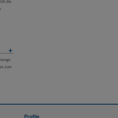
hlt die
n
elange
 es zum
Profile