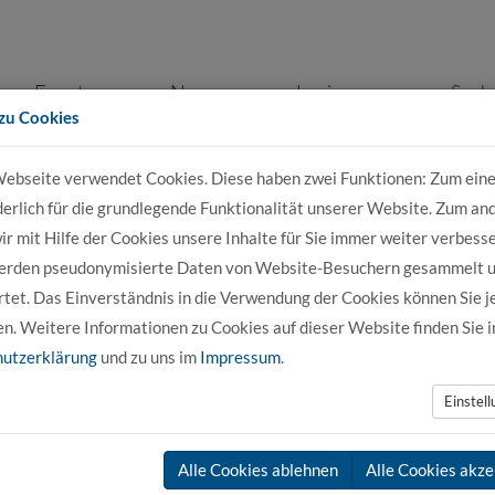
Events
News
Login
Such
zu Cookies
ebseite verwendet Cookies. Diese haben zwei Funktionen: Zum eine
r Bewerber
Für Studierende
Für Unter
derlich für die grundlegende Funktionalität unserer Website. Zum an
r mit Hilfe der Cookies unsere Inhalte für Sie immer weiter verbesse
erden pseudonymisierte Daten von Website-Besuchern gesammelt 
nisation
Gremien
tet. Das Einverständnis in die Verwendung der Cookies können Sie j
en. Weitere Informationen zu Cookies auf dieser Website finden Sie i
utzerklärung
und zu uns im
Impressum
.
Einstel
akademischen Selbstverwaltung. Auf der Grundlage des Niedersächsi
Trägerin der Hochschule
und der
Grundordnung der Hochsch
 denen die Belange der Hochschule durch gewählte Vertreterinnen 
Alle Cookies ablehnen
Alle Cookies akze