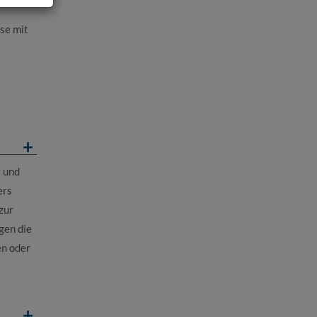
se mit
g und
ers
zur
gen die
en oder