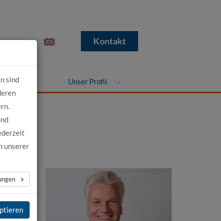
e
Kontakt
n sind
nehmen
Unser Profil
deren
rn.
und
ederzeit
n unserer
lungen
ptieren