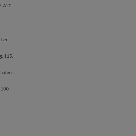
S. A20-
cher
g. 115.
nhafens.
 "100