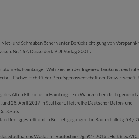
Niet- und Schraubenlöchern unter Berücksichtigung von Vorspannk
esen, Nr. 167. Düsseldorf: VDI-Verlag 2001 .
 Elbtunnels. Hamburger Wahrzeichen der Ingenieurbaukunst des früh
Portal - Fachzeitschrift der Berufsgenossenschaft der Bauwirtschaft J
g des Alten Elbtunnel in Hamburg – Ein Wahrzeichen der Ingenieurb
 und 28. April 2017 in Stuttgart, Heftreihe Deutscher Beton- und
 S. 55-56.
nd fertiggestellt und in Betrieb gegangen. In: Bautechnik Jg. 94 / 2
 des Stadthafens Wedel. In: Bautechnik Jg. 92 / 2015 , Heft 8, S. A10