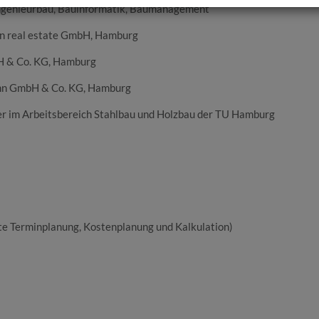
Ingenieurbau, Bauinformatik, Baumanagement
n real estate GmbH, Hamburg
 & Co. KG, Hamburg
nn GmbH & Co. KG, Hamburg
er im Arbeitsbereich Stahlbau und Holzbau der TU Hamburg
e Terminplanung, Kostenplanung und Kalkulation)