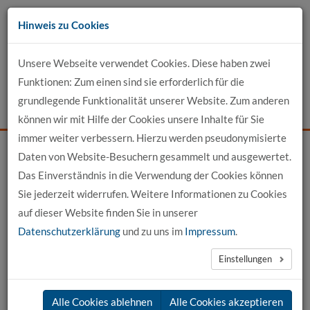
Zum
Hinweis zu Cookies
Inhalt
Unsere Webseite verwendet Cookies. Diese haben zwei
Kontakt
Funktionen: Zum einen sind sie erforderlich für die
grundlegende Funktionalität unserer Website. Zum anderen
Events
News
Login
Suche
können wir mit Hilfe der Cookies unsere Inhalte für Sie
immer weiter verbessern. Hierzu werden pseudonymisierte
Daten von Website-Besuchern gesammelt und ausgewertet.
Startseite
Profil-Detailansicht
Das Einverständnis in die Verwendung der Cookies können
Sie jederzeit widerrufen. Weitere Informationen zu Cookies
Profilansicht
auf dieser Website finden Sie in unserer
Datenschutzerklärung
und zu uns im
Impressum
.
Prof. Dr. rer. biol. hum. Lydia Neubert
Einstellungen
Curriculum Vitae
Alle Cookies ablehnen
Alle Cookies akzeptieren