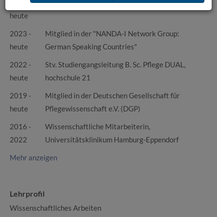
2025 -
Skills- und Simulationstrainerin
heute
2023 -
Mitglied in der "NANDA-I Network Group:
heute
German Speaking Countries"
2022 -
Stv. Studiengangsleitung B. Sc. Pflege DUAL,
heute
hochschule 21
2019 -
Mitglied in der Deutschen Gesellschaft für
heute
Pflegewissenschaft e.V. (DGP)
2016 -
Wissenschaftliche Mitarbeiterin,
2022
Universitätsklinikum Hamburg-Eppendorf
Mehr anzeigen
Lehrprofil
Wissenschaftliches Arbeiten