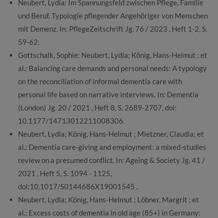
Neubert, Lydia: Im Spannungsfeld zwischen Pflege, Familie
und Beruf. Typologie pflegender Angehöriger von Menschen
mit Demenz. In: PflegeZeitschrift Jg. 76 / 2023 , Heft 1-2, S.
59-62.
Gottschalk, Sophie; Neubert, Lydia; König, Hans-Helmut ; et
al.: Balancing care demands and personal needs: A typology
on the reconciliation of informal dementia care with
personal life based on narrative interviews. In: Dementia
(London) Jg. 20 / 2021 , Heft 8, S. 2689-2707, doi:
10.1177/14713012211008306.
Neubert, Lydia; König, Hans-Helmut ; Mietzner, Claudia; et
al.: Dementia care-giving and employment: a mixed-studies
review on a presumed conflict. In: Ageing & Society Jg. 41 /
2021 , Heft 5, S. 1094 - 1125,
doi:10.1017/S0144686X19001545 .
Neubert, Lydia; König, Hans-Helmut ; Löbner, Margrit ; et
al.: Excess costs of dementia in old age (85+) in Germany: