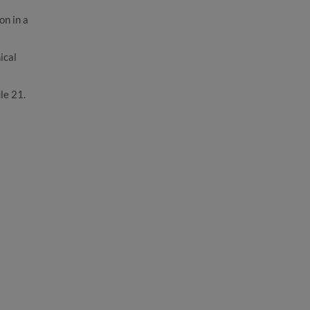
n in a
ical
le 21.