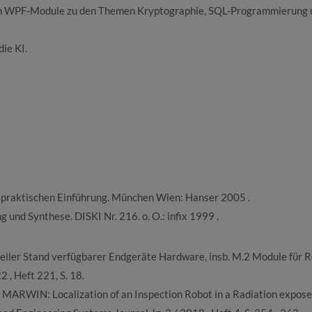
en WPF-Module zu den Themen Kryptographie, SQL-Programmierung 
ie KI.
e praktischen Einführung. München Wien: Hanser 2005 .
und Synthese. DISKI Nr. 216. o. O.: infix 1999 .
eller Stand verfügbarer Endgeräte Hardware, insb. M.2 Module für 
 , Heft 221, S. 18.
 MARWIN: Localization of an Inspection Robot in a Radiation expos