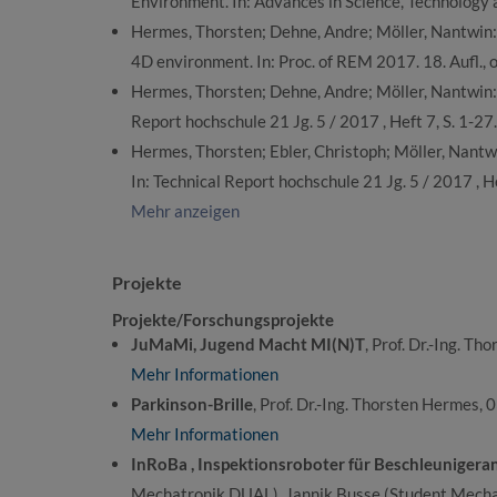
Environment. In: Advances in Science, Technology a
Hermes, Thorsten; Dehne, Andre; Möller, Nantwin
4D environment. In: Proc. of REM 2017. 18. Aufl., o.
Hermes, Thorsten; Dehne, Andre; Möller, Nantwin:
Report hochschule 21 Jg. 5 / 2017 , Heft 7, S. 1-27.
Hermes, Thorsten; Ebler, Christoph; Möller, Nantwin
In: Technical Report hochschule 21 Jg. 5 / 2017 , He
Mehr anzeigen
Projekte
Projekte/Forschungsprojekte
JuMaMi, Jugend Macht MI(N)T
, Prof. Dr.-Ing. T
Mehr Informationen
Parkinson-Brille
, Prof. Dr.-Ing. Thorsten Hermes,
Mehr Informationen
InRoBa , Inspektionsroboter für Beschleunigera
Mechatronik DUAL), Jannik Busse (Student Mecha