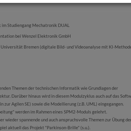
tik im Studiengang Mechatronik DUAL
ntation bei Wenzel Elektronik GmbH
Universität Bremen (digitale Bild- und Videoanalyse mit KI-Method
egenden Themen der technischen Informatik wie Grundlagen der
tur. Darüber hinaus wird in diesem Modulzyklus auch auf das Soft
in zur Agilen SE) sowie die Modellierung (z.B. UML) eingegangen.
rbeitung" werden im Rahmen eines SPM2-Moduls gelehrt.
r wieder spannende und auch anspruchsvolle Themen zur Übung de
l aktuell das Projekt "Parkinson-Brille" (s.u.).