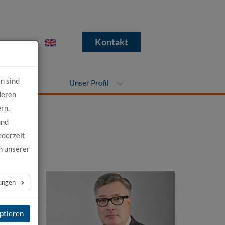
e
Kontakt
n sind
nehmen
Unser Profil
deren
rn.
und
ederzeit
n unserer
lungen
ptieren