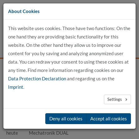
Go
About Cookies
to
content
This website uses cookies. Those have two functions: On the
one hand they are providing basic functionality for this
website. On the other hand they allow us to improve our
content for you by saving and analyzing anonymized user
data. You can redraw your consent to using these cookies at
any time. Find more information regarding cookies on our
Home
detailed profile view
Data Protection Declaration
and regarding us on the
Imprint
.
Prof. Dr.-Ing. Thorsten Hermes
Settings
Vita
Deny all cookies
Accept all cookies
2012 -
Prof. für technische Informatik im Studiengang
heute
Mechatronik DUAL