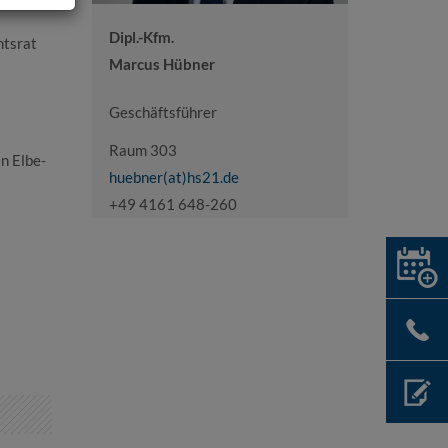
Dipl.-Kfm.
htsrat
Marcus Hübner
Geschäftsführer
Raum 303
n Elbe-
huebner(at)hs21.de
+49 4161 648-260