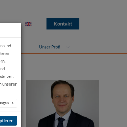
e
Kontakt
n sind
nehmen
Unser Profil
deren
rn.
und
ederzeit
n unserer
lungen
ptieren