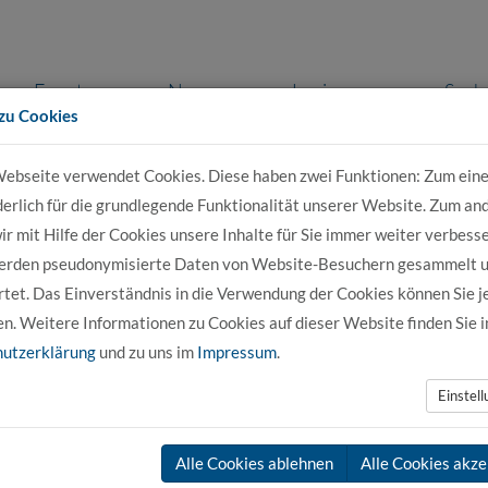
Events
News
Login
Such
zu Cookies
ebseite verwendet Cookies. Diese haben zwei Funktionen: Zum eine
r Bewerber
Für Studierende
Für Unter
derlich für die grundlegende Funktionalität unserer Website. Zum an
r mit Hilfe der Cookies unsere Inhalte für Sie immer weiter verbesse
erden pseudonymisierte Daten von Website-Besuchern gesammelt 
nisation
Trägerin
tet. Das Einverständnis in die Verwendung der Cookies können Sie j
en. Weitere Informationen zu Cookies auf dieser Website finden Sie i
utzerklärung
und zu uns im
Impressum
.
Einstel
chschule 21 gemeinnützige GmbH.
Alle Cookies ablehnen
Alle Cookies akze