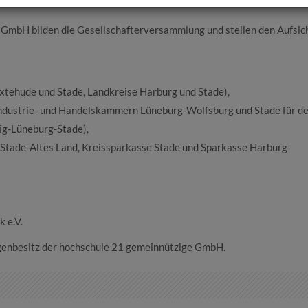
 GmbH bilden die Gesellschafterversammlung und stellen den Aufsic
uxtehude und Stade, Landkreise Harburg und Stade),
 Industrie- und Handelskammern Lüneburg-Wolfsburg und Stade für de
g-Lüneburg-Stade),
e Stade-Altes Land, Kreissparkasse Stade und Sparkasse Harburg-
 e.V.
Eigenbesitz der hochschule 21 gemeinnützige GmbH.