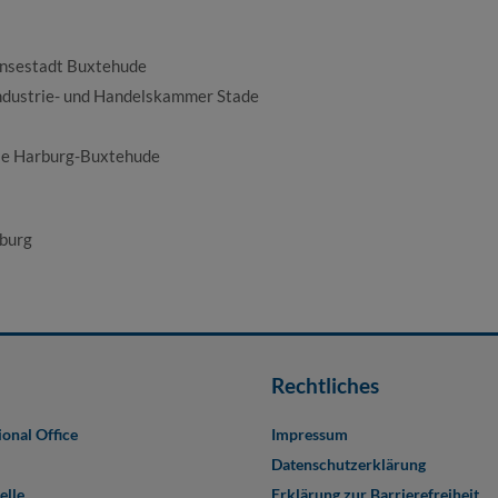
ansestadt Buxtehude
Industrie- und Handelskammer Stade
se Harburg-Buxtehude
rburg
Rechtliches
ional Office
Impressum
Datenschutzerklärung
elle
Erklärung zur Barrierefreiheit