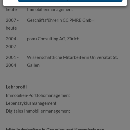
2016 -
Prof. Projektentwicklung und
heute
Immobilienmanagement
2007 -
Geschäftsführerin CC PMRE GmbH
heute
2004 -
pom+Consulting AG, Zürich
2007
2001 -
Wissenschaftliche Mitarbeiterin Universität St.
2004
Gallen
Lehrprofil
Immobilien-Portfoliomanagement
Lebenszyklusmanagement
Digitales Immobilienmanagement
Mitgliedschaften in Gremien und Kommissionen