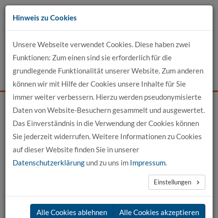
Zum
Hinweis zu Cookies
Inhalt
Unsere Webseite verwendet Cookies. Diese haben zwei
Kontakt
Funktionen: Zum einen sind sie erforderlich für die
grundlegende Funktionalität unserer Website. Zum anderen
Events
News
Login
Suche
können wir mit Hilfe der Cookies unsere Inhalte für Sie
immer weiter verbessern. Hierzu werden pseudonymisierte
Daten von Website-Besuchern gesammelt und ausgewertet.
Startseite
Profil-Detailansicht
Das Einverständnis in die Verwendung der Cookies können
Sie jederzeit widerrufen. Weitere Informationen zu Cookies
Profilansicht
auf dieser Website finden Sie in unserer
Datenschutzerklärung
und zu uns im
Impressum
.
Prof. Dr. oec. Marion Peyinghaus
Einstellungen
Curriculum Vitae
Alle Cookies ablehnen
Alle Cookies akzeptieren