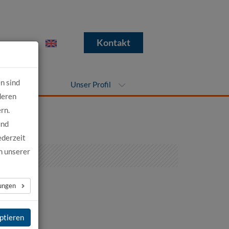
e
Kontakt
n sind
nehmen
Unser Profil
deren
rn.
und
ederzeit
n unserer
lungen
ptieren