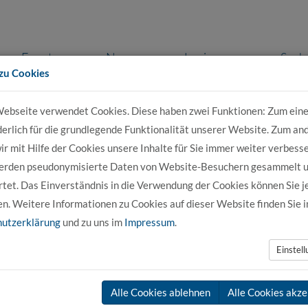
Events
News
Login
Such
zu Cookies
ebseite verwendet Cookies. Diese haben zwei Funktionen: Zum eine
r Bewerber
Für Studierende
Für Unter
derlich für die grundlegende Funktionalität unserer Website. Zum an
r mit Hilfe der Cookies unsere Inhalte für Sie immer weiter verbesse
erden pseudonymisierte Daten von Website-Besuchern gesammelt 
ng
HASI
HASI-Archiv
tet. Das Einverständnis in die Verwendung der Cookies können Sie j
en. Weitere Informationen zu Cookies auf dieser Website finden Sie i
utzerklärung
und zu uns im
Impressum
.
Einstel
Alle Cookies ablehnen
Alle Cookies akze