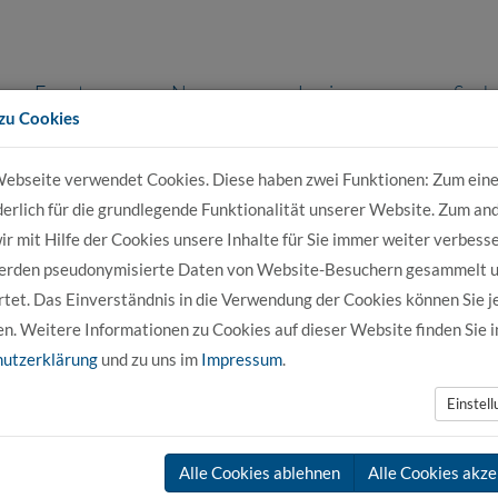
Events
News
Login
Such
zu Cookies
ebseite verwendet Cookies. Diese haben zwei Funktionen: Zum eine
r Bewerber
Für Studierende
Für Unter
derlich für die grundlegende Funktionalität unserer Website. Zum an
r mit Hilfe der Cookies unsere Inhalte für Sie immer weiter verbesse
erden pseudonymisierte Daten von Website-Besuchern gesammelt 
ich Bauwesen
tet. Das Einverständnis in die Verwendung der Cookies können Sie j
en. Weitere Informationen zu Cookies auf dieser Website finden Sie i
utzerklärung
und zu uns im
Impressum
.
Einstel
Alle Cookies ablehnen
Alle Cookies akze