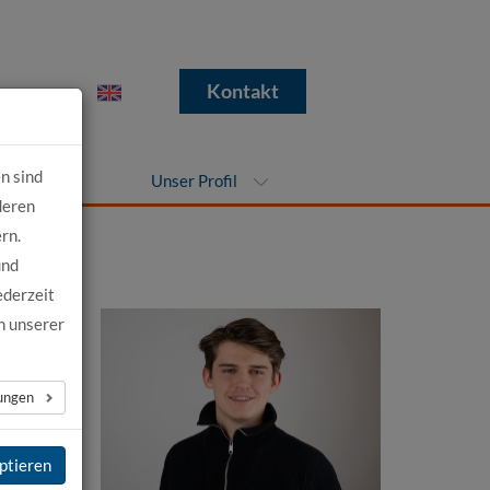
e
Kontakt
n sind
nehmen
Unser Profil
deren
rn.
und
ederzeit
n unserer
lungen
ptieren