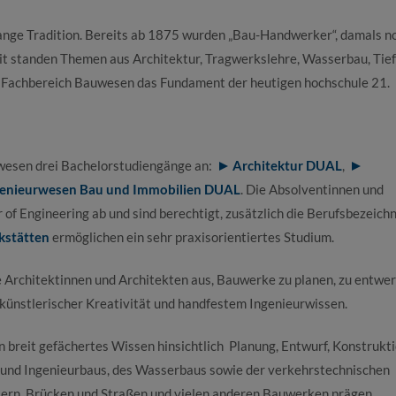
ange Tradition. Bereits ab 1875 wurden „Bau-Handwerker“, damals no
Zeit standen Themen aus Architektur, Tragwerkslehre, Wasserbau, Tie
r Fachbereich Bauwesen das Fundament der heutigen hochschule 21.
uwesen drei Bachelorstudiengänge an:
Architektur DUAL
,
genieurwesen Bau und Immobilien DUAL
. Die Absolventinnen und
of Engineering ab und sind berechtigt, zusätzlich die Berufsbezeich
kstätten
ermöglichen ein sehr praxisorientiertes Studium.
Architektinnen und Architekten aus, Bauwerke zu planen, zu entwer
 künstlerischer Kreativität und handfestem Ingenieurwissen.
breit gefächertes Wissen hinsichtlich Planung, Entwurf, Konstrukti
und Ingenieurbaus, des Wasserbaus sowie der verkehrstechnischen
sern, Brücken und Straßen und vielen anderen Bauwerken prägen