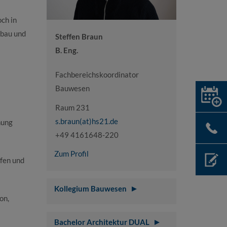
ch in
fbau und
Steffen Braun
B. Eng.
Fachbereichskoordinator
Bauwesen
Raum 231
s.braun(at)hs21.de
nung
+49 4161648-220
Zum Profil
fen und
Kollegium Bauwesen
on,
Bachelor Architektur DUAL