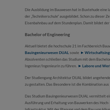
Die Ausbildung im Bauwesen hat in Buxtehude eine l
der „Technikerschule“ ausgebildet. Schon zu dieser 
Eisenbahnbau auf dem Stundenplan. Damit bildet de
Bachelor of Engineering
Aktuell bietet die hochschule 21 im Fachbereich Ba
Bauingenieurwesen DUAL
sowie
Wirtschaftsin
Absolventen schließen das Studium mit dem Bachelor 
Ingenieur/Ingenieurin zu führen.
Labore und Wer
Der Studiengang Architektur DUAL bildet angehende 
zu gestalten. Das Besondere ist die Kombination aus
Das Studium Bauingenieurwesen DUAL vermittelt ein 
Ausführung und Erhaltung von Bauwerken des Hoch- 
Infrastruktur. Mit der Planung und dem Bau von Häu