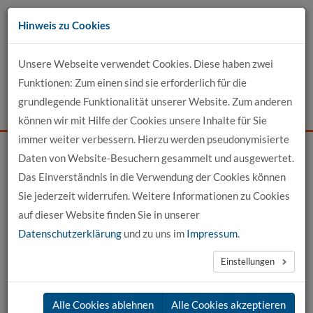
Zum
Hinweis zu Cookies
Inhalt
Unsere Webseite verwendet Cookies. Diese haben zwei
Kontakt
Funktionen: Zum einen sind sie erforderlich für die
grundlegende Funktionalität unserer Website. Zum anderen
Events
News
Login
Suche
können wir mit Hilfe der Cookies unsere Inhalte für Sie
immer weiter verbessern. Hierzu werden pseudonymisierte
Daten von Website-Besuchern gesammelt und ausgewertet.
Startseite
News
News-Detail
Das Einverständnis in die Verwendung der Cookies können
Sie jederzeit widerrufen. Weitere Informationen zu Cookies
News aus der hochschule 21
auf dieser Website finden Sie in unserer
Datenschutzerklärung
und zu uns im
Impressum
.
←
vorherige News
nächste News
→
Einstellungen
01.07.2026
Alle Cookies ablehnen
Alle Cookies akzeptieren