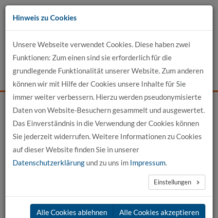
Zum
Hinweis zu Cookies
Inhalt
Unsere Webseite verwendet Cookies. Diese haben zwei
Kontakt
Funktionen: Zum einen sind sie erforderlich für die
grundlegende Funktionalität unserer Website. Zum anderen
Events
News
Login
Suche
können wir mit Hilfe der Cookies unsere Inhalte für Sie
immer weiter verbessern. Hierzu werden pseudonymisierte
Daten von Website-Besuchern gesammelt und ausgewertet.
Startseite
News
News-Detail
Das Einverständnis in die Verwendung der Cookies können
Sie jederzeit widerrufen. Weitere Informationen zu Cookies
News aus der hochschule 21
auf dieser Website finden Sie in unserer
Datenschutzerklärung
und zu uns im
Impressum
.
←
vorherige News
nächste News
→
Einstellungen
03.07.2026
Alle Cookies ablehnen
Alle Cookies akzeptieren