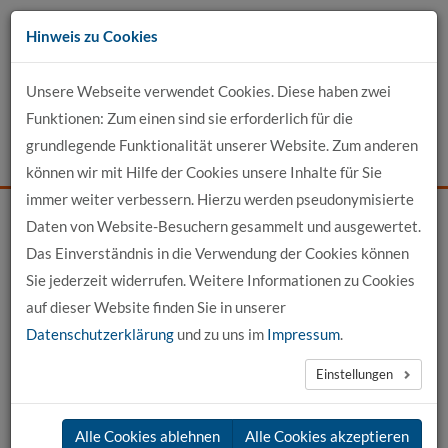
Zum
Hinweis zu Cookies
Inhalt
Unsere Webseite verwendet Cookies. Diese haben zwei
Kontakt
Funktionen: Zum einen sind sie erforderlich für die
grundlegende Funktionalität unserer Website. Zum anderen
Events
News
Login
Suche
können wir mit Hilfe der Cookies unsere Inhalte für Sie
immer weiter verbessern. Hierzu werden pseudonymisierte
Daten von Website-Besuchern gesammelt und ausgewertet.
Startseite
News
News-Detail
Das Einverständnis in die Verwendung der Cookies können
Sie jederzeit widerrufen. Weitere Informationen zu Cookies
News aus der hochschule 21
auf dieser Website finden Sie in unserer
Datenschutzerklärung
und zu uns im
Impressum
.
←
vorherige News
nächste News
→
Einstellungen
22.06.2026
Alle Cookies ablehnen
Alle Cookies akzeptieren