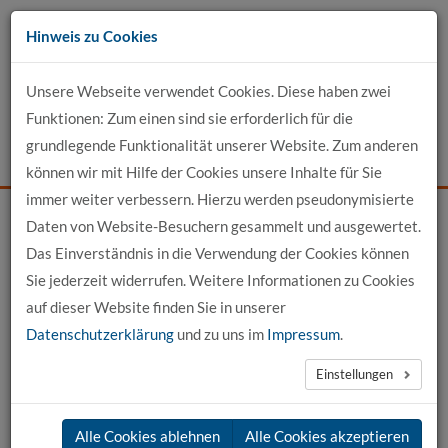
Zum
Hinweis zu Cookies
Inhalt
Unsere Webseite verwendet Cookies. Diese haben zwei
Kontakt
Funktionen: Zum einen sind sie erforderlich für die
grundlegende Funktionalität unserer Website. Zum anderen
Events
News
Login
Suche
können wir mit Hilfe der Cookies unsere Inhalte für Sie
immer weiter verbessern. Hierzu werden pseudonymisierte
Daten von Website-Besuchern gesammelt und ausgewertet.
Startseite
Für Unternehmen
Wirtschaft trifft Wissenschaft
Das Einverständnis in die Verwendung der Cookies können
Gewerbe-Forum „Wirtschaft – Mensch – Umwelt“
Sie jederzeit widerrufen. Weitere Informationen zu Cookies
auf dieser Website finden Sie in unserer
Gewerbe-Forum „Wirtschaft – Mensch – Umwelt“
Datenschutzerklärung
und zu uns im
Impressum
.
Einstellungen
Alle Cookies ablehnen
Alle Cookies akzeptieren