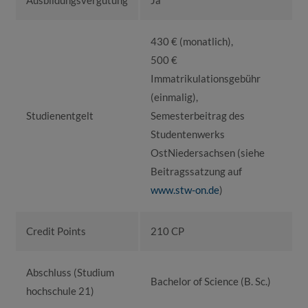
Ausbildungsvergütung
Ja
430 € (monatlich),
500 €
Immatrikulationsgebühr
(einmalig),
Studienentgelt
Semesterbeitrag des
Studentenwerks
OstNiedersachsen (siehe
Beitragssatzung auf
www.stw-on.de
)
Credit Points
210 CP
Abschluss (Studium
Bachelor of Science (B. Sc.)
hochschule 21)