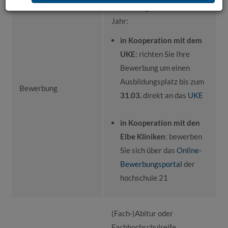
Studienbeginn im selben
Jahr:
in Kooperation mit dem
UKE
: richten Sie Ihre
Bewerbung um einen
Ausbildungsplatz bis zum
Bewerbung
31.03.
direkt an das
UKE
in Kooperation mit den
Elbe Kliniken
: bewerben
Sie sich über das
Online-
Bewerbungsportal
der
hochschule 21
(Fach-)Abitur oder
Fachhochschulreife,