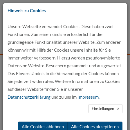
Zum
Hinweis zu Cookies
Inhalt
Unsere Webseite verwendet Cookies. Diese haben zwei
Kontakt
Funktionen: Zum einen sind sie erforderlich für die
grundlegende Funktionalität unserer Website. Zum anderen
Events
News
Login
Suche
können wir mit Hilfe der Cookies unsere Inhalte für Sie
immer weiter verbessern. Hierzu werden pseudonymisierte
Daten von Website-Besuchern gesammelt und ausgewertet.
Startseite
Für Bewerber
Unsere Studiengänge
Das Einverständnis in die Verwendung der Cookies können
Physiotherapie DUAL
Sie jederzeit widerrufen. Weitere Informationen zu Cookies
Auf einen Blick - Physiotherapie DUAL
auf dieser Website finden Sie in unserer
Datenschutzerklärung
und zu uns im
Impressum
.
Auf einen Blick - Physiotherapie DUAL
Einstellungen
Bewerbungsfrist für den
Alle Cookies ablehnen
Alle Cookies akzeptieren