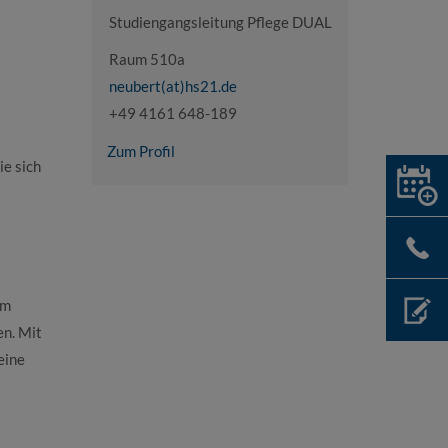
Studiengangsleitung Pflege DUAL
Raum 510a
neubert(at)hs21.de
+49 4161 648-189
Zum Profil
ie sich
im
n. Mit
eine