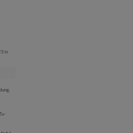
/3 in
dung,
Zu-
 Modul