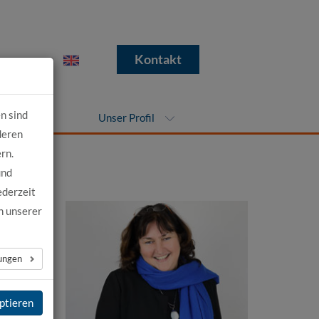
e
Kontakt
n sind
nehmen
Unser Profil
deren
rn.
und
ederzeit
n unserer
lungen
men.
ptieren
d an.