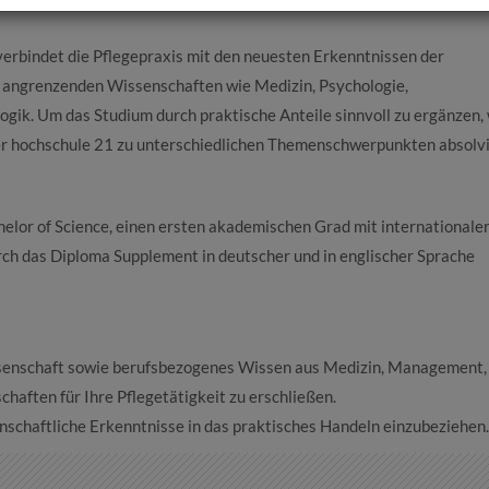
erbindet die Pflegepraxis mit den neuesten Erkenntnissen der
 angrenzenden Wissenschaften wie Medizin, Psychologie,
gik. Um das Studium durch praktische Anteile sinnvoll zu ergänzen,
r hochschule 21 zu unterschiedlichen Themenschwerpunkten absolvi
lor of Science, einen ersten akademischen Grad mit internationale
ch das Diploma Supplement in deutscher und in englischer Sprache
ssenschaft sowie berufsbezogenes Wissen aus Medizin, Management,
haften für Ihre Pflegetätigkeit zu erschließen.
nschaftliche Erkenntnisse in das praktisches Handeln einzubeziehen.