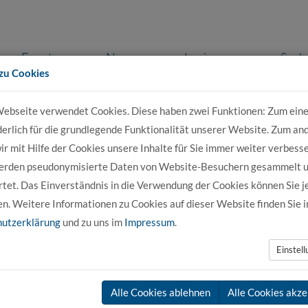
Events
News
Login
Such
zu Cookies
ebseite verwendet Cookies. Diese haben zwei Funktionen: Zum eine
r Bewerber
Für Studierende
Für Unter
derlich für die grundlegende Funktionalität unserer Website. Zum an
r mit Hilfe der Cookies unsere Inhalte für Sie immer weiter verbesse
erden pseudonymisierte Daten von Website-Besuchern gesammelt 
Pflege DUAL berufsbegleitend
Pflege ausbildungsintegrierend
tet. Das Einverständnis in die Verwendung der Cookies können Sie j
en. Weitere Informationen zu Cookies auf dieser Website finden Sie i
utzerklärung
und zu uns im
Impressum
.
Einstel
ndes Studium ruht aktuell. Es werden keine Bewerbungen angenom
Alle Cookies ablehnen
Alle Cookies akze
ner Ausbildung bieten wir den Studiengang Pflege berufsbegleiten