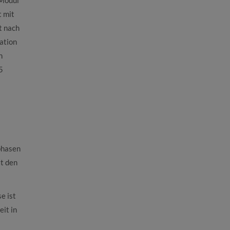
t mit
t nach
ation
n
5
phasen
t den
e ist
eit in