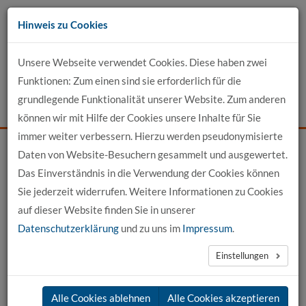
Zum
Hinweis zu Cookies
Inhalt
Unsere Webseite verwendet Cookies. Diese haben zwei
Kontakt
Funktionen: Zum einen sind sie erforderlich für die
grundlegende Funktionalität unserer Website. Zum anderen
Events
News
Login
Suche
können wir mit Hilfe der Cookies unsere Inhalte für Sie
immer weiter verbessern. Hierzu werden pseudonymisierte
Daten von Website-Besuchern gesammelt und ausgewertet.
Startseite
Für Bewerber
Unsere Studiengänge
Das Einverständnis in die Verwendung der Cookies können
Masterstudium Bauingenieurwesen
Auf einen Blick
Sie jederzeit widerrufen. Weitere Informationen zu Cookies
auf dieser Website finden Sie in unserer
Auf einen Blick - Master Bauingenieurwesen (M. Eng.)
Datenschutzerklärung
und zu uns im
Impressum
.
Einstellungen
Bewerbungen sind ab sofort über
das
Online-Portal
möglich. Wir
Alle Cookies ablehnen
Alle Cookies akzeptieren