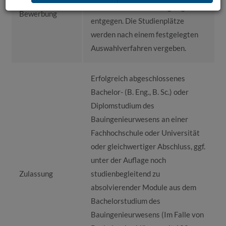
nehmen Ihre Bewerbungen gerne
Bewerbung
entgegen. Die Studienplätze
werden nach einem festgelegten
Auswahlverfahren vergeben.
Erfolgreich abgeschlossenes
Bachelor- (B. Eng., B. Sc.) oder
Diplomstudium des
Bauingenieurwesens an einer
Fachhochschule oder Universität
oder gleichwertiger Abschluss, ggf.
unter der Auflage noch
Zulassung
studienbegleitend zu
absolvierender Module aus dem
Bachelorstudium des
Bauingenieurwesens (Im Falle von