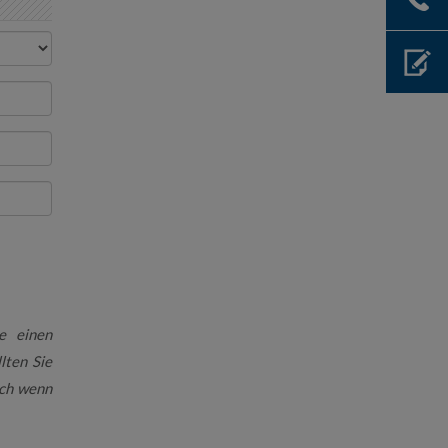
e einen
lten Sie
uch wenn