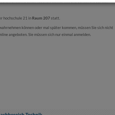
tensilien sowie einen Taschenrechner mit und achten Sie auf den
er hochschule 21 in
Raum 207
statt.
t wahrnehmen können oder mal später kommen, müssen Sie sich nicht
nline angeboten. Sie müssen sich nur einmal anmelden.
achbereich Technik