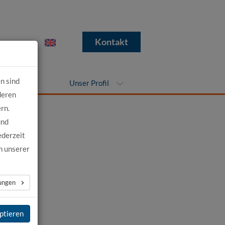
e
Kontakt
n sind
nehmen
Unser Profil
deren
rn.
und
ederzeit
n unserer
lungen
ietet
ptieren
nisse in