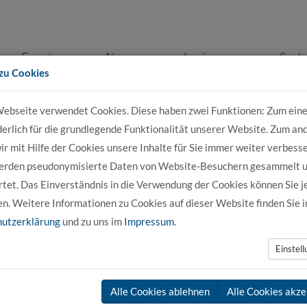
Events
News
Login
Such
zu Cookies
ebseite verwendet Cookies. Diese haben zwei Funktionen: Zum eine
r Bewerber
Für Studierende
Für Unter
derlich für die grundlegende Funktionalität unserer Website. Zum an
r mit Hilfe der Cookies unsere Inhalte für Sie immer weiter verbesse
erden pseudonymisierte Daten von Website-Besuchern gesammelt 
ochschule 21
Vorkurs Mathematik für Technikstudiengänge
tet. Das Einverständnis in die Verwendung der Cookies können Sie j
en. Weitere Informationen zu Cookies auf dieser Website finden Sie i
 Ingenieurwesen Gebäudetechnik DUAL und
utzerklärung
und zu uns im
Impressum
.
L
Einstel
wesen Gebäudetechnik DUAL und Ingenieurwesen Mechatronik DUAL b
Alle Cookies ablehnen
Alle Cookies akze
tik
an. Der Kurs ist kostenfrei und bietet die Möglichkeit, ihre Kennt