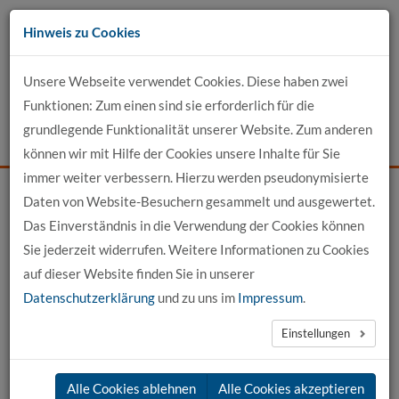
Zum
Hinweis zu Cookies
Inhalt
Unsere Webseite verwendet Cookies. Diese haben zwei
Kontakt
Funktionen: Zum einen sind sie erforderlich für die
grundlegende Funktionalität unserer Website. Zum anderen
Events
News
Login
Suche
können wir mit Hilfe der Cookies unsere Inhalte für Sie
immer weiter verbessern. Hierzu werden pseudonymisierte
Daten von Website-Besuchern gesammelt und ausgewertet.
Startseite
Unser Profil
Labore und Werkstätten
Das Einverständnis in die Verwendung der Cookies können
Robotiklabor der hochschule 21
Sie jederzeit widerrufen. Weitere Informationen zu Cookies
auf dieser Website finden Sie in unserer
Robotik
Datenschutzerklärung
und zu uns im
Impressum
.
Einstellungen
Alle Cookies ablehnen
Alle Cookies akzeptieren