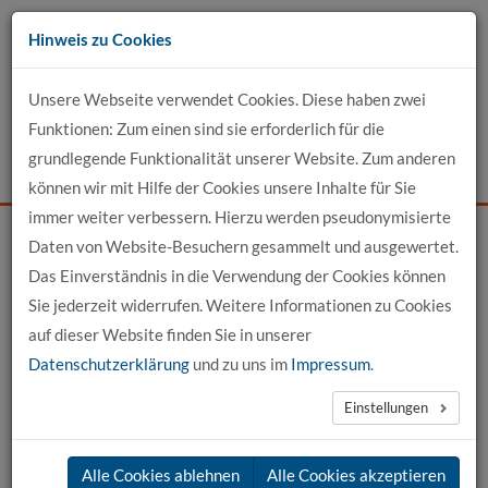
Zum
Hinweis zu Cookies
Inhalt
Unsere Webseite verwendet Cookies. Diese haben zwei
Kontakt
Funktionen: Zum einen sind sie erforderlich für die
grundlegende Funktionalität unserer Website. Zum anderen
Events
News
Login
Suche
können wir mit Hilfe der Cookies unsere Inhalte für Sie
immer weiter verbessern. Hierzu werden pseudonymisierte
Daten von Website-Besuchern gesammelt und ausgewertet.
Startseite
Profil-Detailansicht
Das Einverständnis in die Verwendung der Cookies können
Sie jederzeit widerrufen. Weitere Informationen zu Cookies
Profilansicht
auf dieser Website finden Sie in unserer
Datenschutzerklärung
und zu uns im
Impressum
.
Lutz Meinecke, M.Sc.
Einstellungen
Projekte
Alle Cookies ablehnen
Alle Cookies akzeptieren