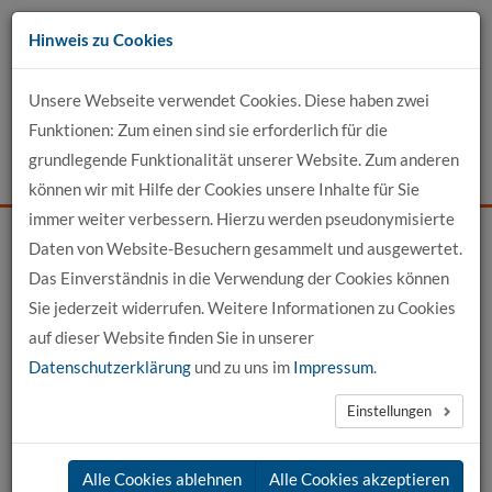
Zum
Hinweis zu Cookies
Inhalt
Unsere Webseite verwendet Cookies. Diese haben zwei
Kontakt
Funktionen: Zum einen sind sie erforderlich für die
grundlegende Funktionalität unserer Website. Zum anderen
Events
News
Login
Suche
können wir mit Hilfe der Cookies unsere Inhalte für Sie
immer weiter verbessern. Hierzu werden pseudonymisierte
Daten von Website-Besuchern gesammelt und ausgewertet.
Startseite
News
News-Detail
Das Einverständnis in die Verwendung der Cookies können
Sie jederzeit widerrufen. Weitere Informationen zu Cookies
News aus der hochschule 21
auf dieser Website finden Sie in unserer
Datenschutzerklärung
und zu uns im
Impressum
.
←
vorherige News
nächste News
→
Einstellungen
08.05.2026
Alle Cookies ablehnen
Alle Cookies akzeptieren