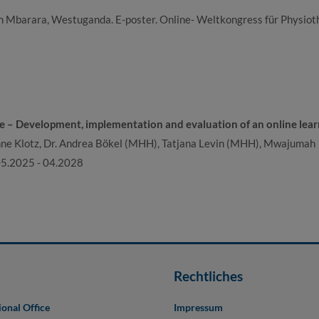
 Mbarara, Westuganda. E-poster. Online- Weltkongress für Physioth
re – Development, implementation and evaluation of an online lear
sanne Klotz, Dr. Andrea Bökel (MHH), Tatjana Levin (MHH), Mwajumah
05.2025 - 04.2028
Rechtliches
ional Office
Impressum