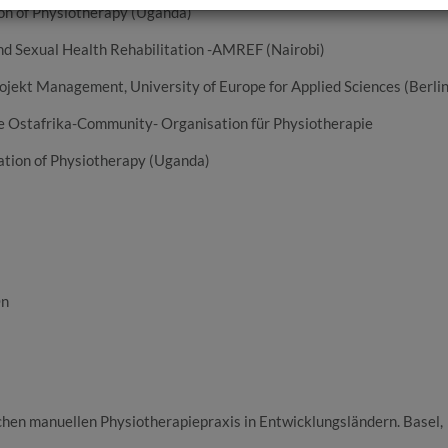
ion of Physiotherapy (Uganda)
nd Sexual Health Rehabilitation -AMREF (Nairobi)
ojekt Management, University of Europe for Applied Sciences (Berlin
die Ostafrika-Community- Organisation für Physiotherapie
ation of Physiotherapy (Uganda)
On
hen manuellen Physiotherapiepraxis in Entwicklungsländern. Basel,