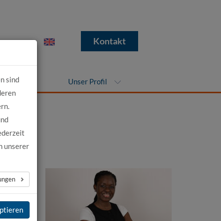
e
Kontakt
n sind
nehmen
Unser Profil
deren
rn.
und
ederzeit
n unserer
lungen
ptieren