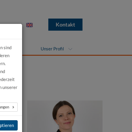
e
Kontakt
n sind
nehmen
Unser Profil
deren
rn.
und
ederzeit
n unserer
lungen
ptieren