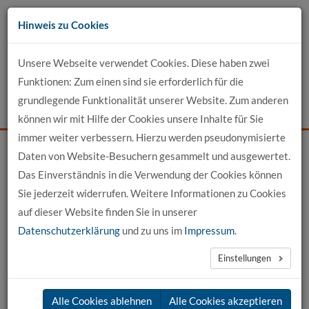
Zum
Hinweis zu Cookies
Inhalt
Unsere Webseite verwendet Cookies. Diese haben zwei
Kontakt
Funktionen: Zum einen sind sie erforderlich für die
grundlegende Funktionalität unserer Website. Zum anderen
Events
News
Login
Suche
können wir mit Hilfe der Cookies unsere Inhalte für Sie
immer weiter verbessern. Hierzu werden pseudonymisierte
Daten von Website-Besuchern gesammelt und ausgewertet.
Startseite
Profil-Detailansicht
Das Einverständnis in die Verwendung der Cookies können
Sie jederzeit widerrufen. Weitere Informationen zu Cookies
Profilansicht
auf dieser Website finden Sie in unserer
Datenschutzerklärung
und zu uns im
Impressum
.
Birte Winkelmann, M. Sc.
Einstellungen
Alle Cookies ablehnen
Alle Cookies akzeptieren