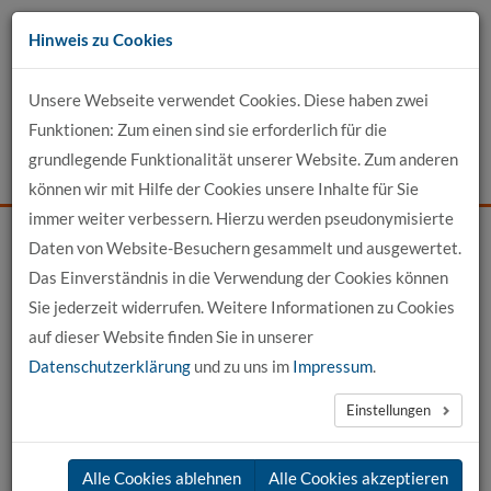
Zum
Hinweis zu Cookies
Inhalt
Unsere Webseite verwendet Cookies. Diese haben zwei
Kontakt
Funktionen: Zum einen sind sie erforderlich für die
grundlegende Funktionalität unserer Website. Zum anderen
Events
News
Login
Suche
können wir mit Hilfe der Cookies unsere Inhalte für Sie
immer weiter verbessern. Hierzu werden pseudonymisierte
Daten von Website-Besuchern gesammelt und ausgewertet.
Startseite
Profil-Detailansicht
Das Einverständnis in die Verwendung der Cookies können
Sie jederzeit widerrufen. Weitere Informationen zu Cookies
Profilansicht
auf dieser Website finden Sie in unserer
Datenschutzerklärung
und zu uns im
Impressum
.
Prof. Dr. Beate Lenck
Einstellungen
Alle Cookies ablehnen
Alle Cookies akzeptieren