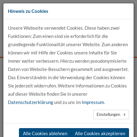
Zum
Hinweis zu Cookies
Inhalt
Unsere Webseite verwendet Cookies. Diese haben zwei
Kontakt
Funktionen: Zum einen sind sie erforderlich für die
grundlegende Funktionalität unserer Website. Zum anderen
Events
News
Login
Suche
können wir mit Hilfe der Cookies unsere Inhalte für Sie
immer weiter verbessern. Hierzu werden pseudonymisierte
Daten von Website-Besuchern gesammelt und ausgewertet.
Startseite
News
News-Detail
Das Einverständnis in die Verwendung der Cookies können
Sie jederzeit widerrufen. Weitere Informationen zu Cookies
News aus der hochschule 21
auf dieser Website finden Sie in unserer
Datenschutzerklärung
und zu uns im
Impressum
.
←
vorherige News
nächste News
→
Einstellungen
30.09.2024
Alle Cookies ablehnen
Alle Cookies akzeptieren