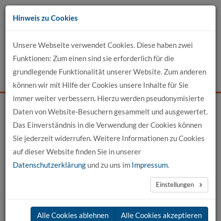
Zum
Hinweis zu Cookies
Inhalt
Unsere Webseite verwendet Cookies. Diese haben zwei
Kontakt
Funktionen: Zum einen sind sie erforderlich für die
grundlegende Funktionalität unserer Website. Zum anderen
Events
News
Login
Suche
können wir mit Hilfe der Cookies unsere Inhalte für Sie
immer weiter verbessern. Hierzu werden pseudonymisierte
Daten von Website-Besuchern gesammelt und ausgewertet.
Startseite
News
News-Detail
Das Einverständnis in die Verwendung der Cookies können
Sie jederzeit widerrufen. Weitere Informationen zu Cookies
News aus der hochschule 21
auf dieser Website finden Sie in unserer
Datenschutzerklärung
und zu uns im
Impressum
.
←
vorherige News
nächste News
→
Einstellungen
30.09.2024
Alle Cookies ablehnen
Alle Cookies akzeptieren