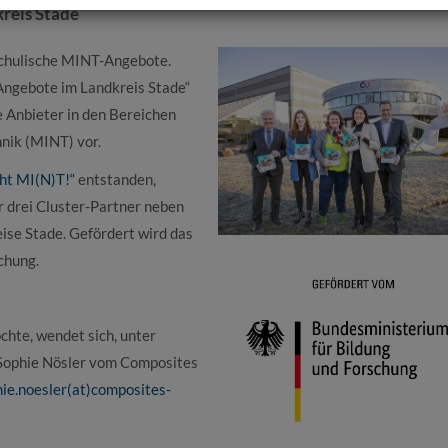
reis Stade
schulische MINT-Angebote.
Angebote im Landkreis Stade“
e Anbieter in den Bereichen
nik (MINT) vor.
ht MI(N)T!“
entstanden,
 drei Cluster-Partner neben
ise Stade. Gefördert wird das
chung.
hte, wendet sich, unter
 Sophie Nösler vom Composites
ie.noesler(at)composites-