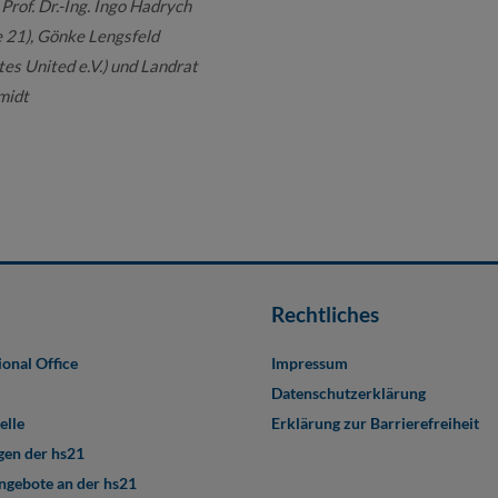
Prof. Dr.-Ing. Ingo Hadrych
e 21), Gönke Lengsfeld
es United e.V.) und Landrat
midt
Rechtliches
ional Office
Impressum
Datenschutzerklärung
elle
Erklärung zur Barrierefreiheit
en der hs21
angebote an der hs21