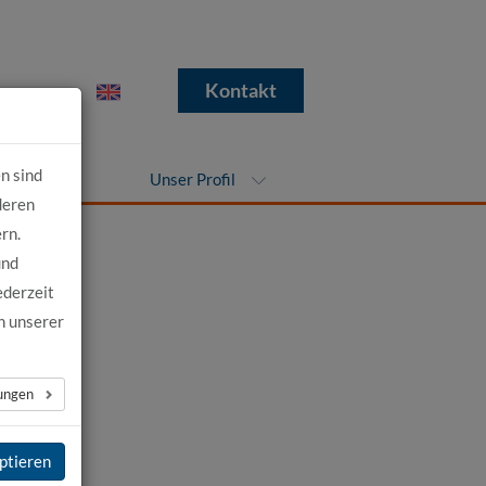
e
Kontakt
n sind
nehmen
Unser Profil
deren
rn.
und
ederzeit
n unserer
ews
→
lungen
ptieren