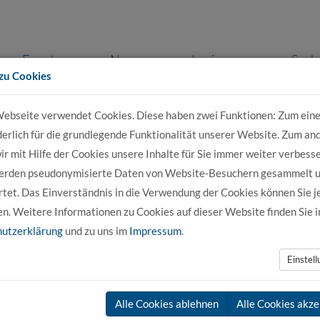
Events
News
Login
Such
zu Cookies
ebseite verwendet Cookies. Diese haben zwei Funktionen: Zum eine
r Bewerber
Für Studierende
Für Unter
derlich für die grundlegende Funktionalität unserer Website. Zum an
r mit Hilfe der Cookies unsere Inhalte für Sie immer weiter verbesse
erden pseudonymisierte Daten von Website-Besuchern gesammelt 
tet. Das Einverständnis in die Verwendung der Cookies können Sie j
en. Weitere Informationen zu Cookies auf dieser Website finden Sie i
utzerklärung
und zu uns im
Impressum
.
nächste N
Einstel
Alle Cookies ablehnen
Alle Cookies akze