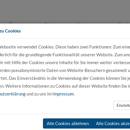
Events
News
Login
Such
zu Cookies
ebseite verwendet Cookies. Diese haben zwei Funktionen: Zum eine
r Bewerber
Für Studierende
Für Unter
derlich für die grundlegende Funktionalität unserer Website. Zum an
r mit Hilfe der Cookies unsere Inhalte für Sie immer weiter verbesse
erden pseudonymisierte Daten von Website-Besuchern gesammelt 
tet. Das Einverständnis in die Verwendung der Cookies können Sie j
en. Weitere Informationen zu Cookies auf dieser Website finden Sie i
utzerklärung
und zu uns im
Impressum
.
nächste N
Einstel
Alle Cookies ablehnen
Alle Cookies akze