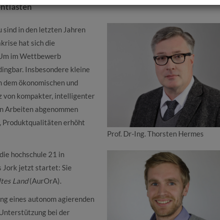
ntlasten
sind in den letzten Jahren
rise hat sich die
t. Um im Wettbewerb
dingbar. Insbesondere kleine
en dem ökonomischen und
 von kompakter, intelligenter
nen Arbeiten abgenommen
t, Produktqualitäten erhöht
Prof. Dr-Ing. Thorsten Hermes
die hochschule 21 in
ork jetzt startet: Sie
tes Land
(AurOrA).
rung eines autonom agierenden
 Unterstützung bei der