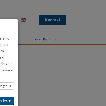
e
Kontakt
n sind
nehmen
Unser Profil
deren
rn.
und
ederzeit
n unserer
ews
→
lungen
ptieren