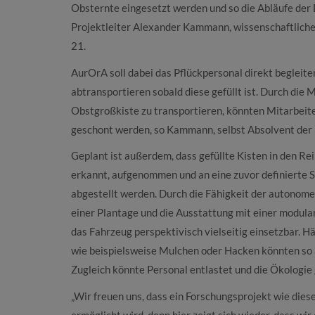
Obsternte eingesetzt werden und so die Abläufe der E
Projektleiter Alexander Kammann, wissenschaftliche
21.
AurOrA soll dabei das Pflückpersonal direkt begleite
abtransportieren sobald diese gefüllt ist. Durch die M
Obstgroßkiste zu transportieren, könnten Mitarbeit
geschont werden, so Kammann, selbst Absolvent der 
Geplant ist außerdem, dass gefüllte Kisten in den R
erkannt, aufgenommen und an eine zuvor definierte St
abgestellt werden. Durch die Fähigkeit der autonome
einer Plantage und die Ausstattung mit einer modu
das Fahrzeug perspektivisch vielseitig einsetzbar. 
wie beispielsweise Mulchen oder Hacken könnten so 
Zugleich könnte Personal entlastet und die Ökologie
„Wir freuen uns, dass ein Forschungsprojekt wie dies
ermöglicht wird, denn hier zeigt sich wieder, dass wi