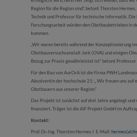
Region für die Region sind“, betont Thorsten Hermes,
Technik und Professor für technische Informatik. Die
Forschungsarbeit würden den Obstbaubetrieben in de
kommen.
„Wir waren bereits während der Konzeptionierung im
Obstbauversuchsanstalt Jork (OVA) und einigen Obst
Bezug zur Praxis gewährleistet ist“ betont Professo
Für den Bau von AurOrA ist die Firma PWH Landmasch
Absolventin der hochschule 21: „ Wir freuen uns auf 
Obstbauern aus unserer Region."
Das Projekt ist zunächst auf drei Jahre angelegt u
finanziert. Träger ist die AiF Projekt GmbH im Auft
Kontakt:
Prof. Dr.-Ing. Thorsten Hermes I E-Mail:
hermes(at)h