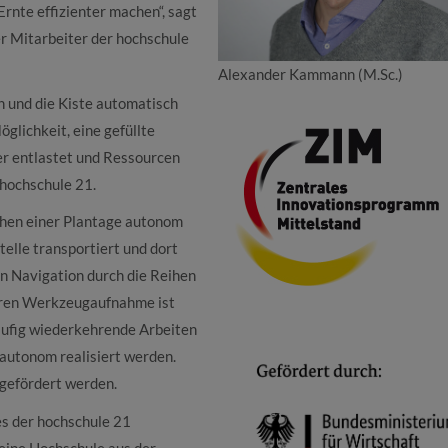
rnte effizienter machen“, sagt
r Mitarbeiter der hochschule
Alexander Kammann (M.Sc.)
n und die Kiste automatisch
öglichkeit, eine gefüllte
er entlastet und Ressourcen
hochschule 21.
eihen einer Plantage autonom
elle transportiert und dort
n Navigation durch die Reihen
laren Werkzeugaufnahme ist
Häufig wiederkehrende Arbeiten
autonom realisiert werden.
 gefördert werden.
es der hochschule 21
r eine Hochschule aus der