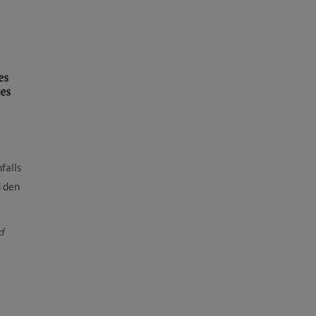
falls
d den
d