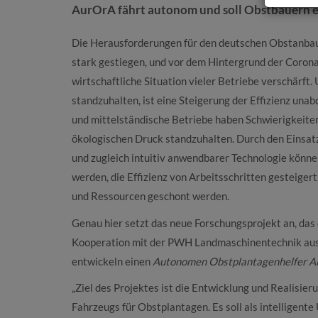
AurOrA fährt autonom und soll Obstbauern e
Die Herausforderungen für den deutschen Obstanbau 
stark gestiegen, und vor dem Hintergrund der Coronak
wirtschaftliche Situation vieler Betriebe verschärf
standzuhalten, ist eine Steigerung der Effizienz unab
und mittelständische Betriebe haben Schwierigkeit
ökologischen Druck standzuhalten. Durch den Einsatz
und zugleich intuitiv anwendbarer Technologie kön
werden, die Effizienz von Arbeitsschritten gesteiger
und Ressourcen geschont werden.
Genau hier setzt das neue Forschungsprojekt an, das 
Kooperation mit der PWH Landmaschinentechnik aus J
entwickeln einen
Autonomen Obstplantagenhelfer Al
„Ziel des Projektes ist die Entwicklung und Realisie
Fahrzeugs für Obstplantagen. Es soll als intelligente