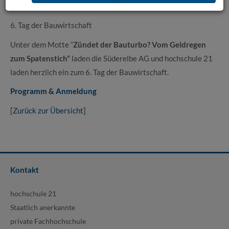
Mi. 26. August 2026
6. Tag der Bauwirtschaft
Unter dem Motte “
Zündet der Bauturbo? Vom Geldregen
zum Spatenstich”
laden die Süderelbe AG und hochschule 21
laden herzlich ein zum 6. Tag der Bauwirtschaft.
Programm & Anmeldung
[Zurück zur Übersicht]
Kontakt
hochschule 21
Staatlich anerkannte
private Fachhochschule