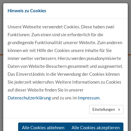
Zum
Hinweis zu Cookies
Inhalt
Unsere Webseite verwendet Cookies. Diese haben zwei
Kontakt
Funktionen: Zum einen sind sie erforderlich für die
grundlegende Funktionalität unserer Website. Zum anderen
Events
News
Login
Suche
können wir mit Hilfe der Cookies unsere Inhalte für Sie
immer weiter verbessern. Hierzu werden pseudonymisierte
Daten von Website-Besuchern gesammelt und ausgewertet.
Startseite
Unser Profil
Das Einverständnis in die Verwendung der Cookies können
Termine und Events der hochschule 21
Events
Sie jederzeit widerrufen. Weitere Informationen zu Cookies
auf dieser Website finden Sie in unserer
Datenschutzerklärung
und zu uns im
Impressum
.
nächste News
→
Einstellungen
26.08.2026
Alle Cookies ablehnen
Alle Cookies akzeptieren